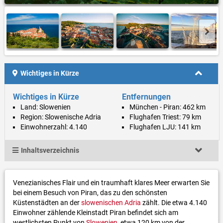
Wichtiges in Kürze
Wichtiges in Kürze
Entfernungen
Land: Slowenien
München - Piran: 462 km
Region: Slowenische Adria
Flughafen Triest: 79 km
Einwohnerzahl: 4.140
Flughafen LJU: 141 km
Inhaltsverzeichnis
Venezianisches Flair und ein traumhaft klares Meer erwarten Sie
bei einem Besuch von Piran, das zu den schönsten
Küstenstädten an der
slowenischen Adria
zählt. Die etwa 4.140
Einwohner zählende Kleinstadt Piran befindet sich am
westlichsten Punkt von
Slowenien
, etwa 120 km von der