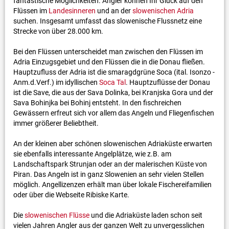
fantastische Möglichkeiten. Angler können Ihr Glück auf den
Flüssen im
Landesinneren
und an der
slowenischen Adria
suchen. Insgesamt umfasst das slowenische Flussnetz eine
Strecke von über 28.000 km.
Bei den Flüssen unterscheidet man zwischen den Flüssen im
Adria Einzugsgebiet und den Flüssen die in die Donau fließen.
Hauptzufluss der Adria ist die smaragdgrüne Soca (ital. Isonzo -
Anm.d.Verf.) im idyllischen
Soca Tal
. Hauptzuflüsse der Donau
ist die Save, die aus der Sava Dolinka, bei Kranjska Gora und der
Sava Bohinjka bei Bohinj entsteht. In den fischreichen
Gewässern erfreut sich vor allem das Angeln und Fliegenfischen
immer größerer Beliebtheit.
An der kleinen aber schönen slowenischen Adriaküste erwarten
sie ebenfalls interessante Angelplätze, wie z.B. am
Landschaftspark Strunjan oder an der malerischen Küste von
Piran. Das Angeln ist in ganz Slowenien an sehr vielen Stellen
möglich. Angellizenzen erhält man über lokale Fischereifamilien
oder über die Webseite Ribiske Karte.
Die
slowenischen Flüsse
und die Adriaküste laden schon seit
vielen Jahren Angler aus der ganzen Welt zu unvergesslichen