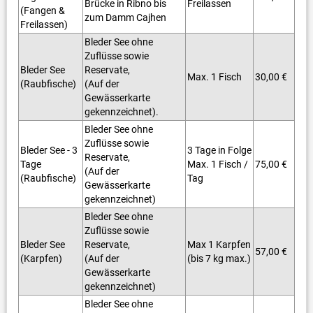
Brücke in Ribno bis
Freilassen
(Fangen &
zum Damm Cajhen
Freilassen)
Bleder See ohne
Zuflüsse sowie
Bleder See
Reservate,
Max. 1 Fisch
30,00 €
(Raubfische)
(Auf der
Gewässerkarte
gekennzeichnet).
Bleder See ohne
Zuflüsse sowie
Bleder See - 3
3 Tage in Folge
Reservate,
Tage
Max. 1 Fisch /
75,00 €
(Auf der
(Raubfische)
Tag
Gewässerkarte
gekennzeichnet)
Bleder See ohne
Zuflüsse sowie
Bleder See
Reservate,
Max 1 Karpfen
57,00 €
(Karpfen)
(Auf der
(bis 7 kg max.)
Gewässerkarte
gekennzeichnet)
Bleder See ohne