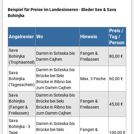
Beispiel für Preise im Landesinneren - Bleder See & Sava
Bohinjka
Preis /
Angelrevier
Wo
Hinweis
Tag /
Person
Sava
Damm in Soteska bis
Fangen &
Bohinjka
80,00 €
Damm Cajhen
Freilassen
(Trophäenteil)
Damm in Soteska bis
Sava
Brücke bei Selo
Bohinjka
Max. 3 Fische
60,00 €
Brücke in Ribno bis
(Tagesschein)
zum Damm Cajhen
Sava
Damm in Soteska bis
Bohinjka
Brücke bei Selo
Fangen &
45,00 €
(Fangen &
Brücke in Ribno bis
Freilassen
Freilassen)
zum Damm Cajhen
Sava
Damm in Soteska bis
Bohinjka - 3
Brücke bei Selo
Fangen &
Tage
100,00 €