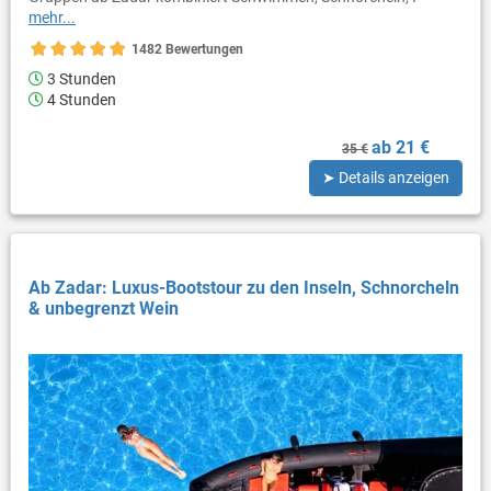
mehr...
1482 Bewertungen
3 Stunden
4 Stunden
ab 21 €
35 €
➤ Details anzeigen
Ab Zadar: Luxus-Bootstour zu den Inseln, Schnorcheln
& unbegrenzt Wein