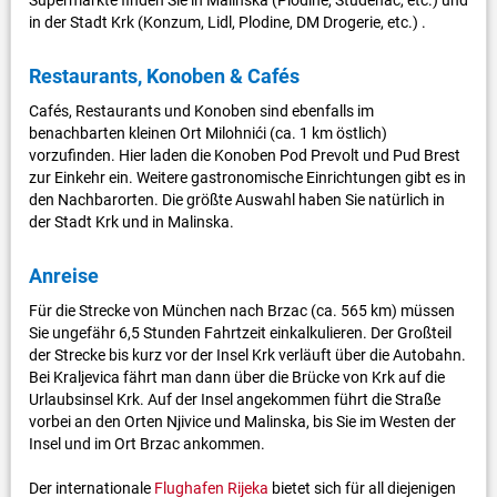
Supermärkte finden Sie in Malinska (Plodine, Studenac, etc.) und
in der Stadt Krk (Konzum, Lidl, Plodine, DM Drogerie, etc.) .
Restaurants, Konoben & Cafés
Cafés, Restaurants und Konoben sind ebenfalls im
benachbarten kleinen Ort Milohnići (ca. 1 km östlich)
vorzufinden. Hier laden die Konoben Pod Prevolt und Pud Brest
zur Einkehr ein. Weitere gastronomische Einrichtungen gibt es in
den Nachbarorten. Die größte Auswahl haben Sie natürlich in
der Stadt Krk und in Malinska.
Anreise
Für die Strecke von München nach Brzac (ca. 565 km) müssen
Sie ungefähr 6,5 Stunden Fahrtzeit einkalkulieren. Der Großteil
der Strecke bis kurz vor der Insel Krk verläuft über die Autobahn.
Bei Kraljevica fährt man dann über die Brücke von Krk auf die
Urlaubsinsel Krk. Auf der Insel angekommen führt die Straße
vorbei an den Orten Njivice und Malinska, bis Sie im Westen der
Insel und im Ort Brzac ankommen.
Der internationale
Flughafen Rijeka
bietet sich für all diejenigen