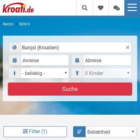
Banjol
Seite 6
Banjol (Kroatien)
Suche
Filter (1)