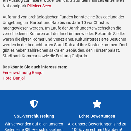
ein Ausflug zur Insel Krk oder den ca. 3 Stunden Fahrzeit entfernten
Nationalpark
Plitvicer Seen
.
Aufgrund von archäologischen Funden konnte eine Besiedelung der
Umgebung um Barbat und Rab bis ins Jahr 10 vor Christus
nachgewiesen werden. Im Laufe der Jahrhunderte wechselten die
verschiedenen Kulturen auf der Insel immer wieder. Bekannte Siedler
waren die Illyrer, Römer und Venezianer. Kulturinteressierte Besucher
werden in der benachbarten Stadt Rab auf ihre Kosten kommen. Dort
gibt es neben zahlreichen sakralen Gebäuden, den Fürstenpalast,
Stadtpark Komrcar sowie die Festung Galjarda.
Das könnte Sie auch interessieren:
Ferienwohnung Banjol
Hotel Banjol
SSL-Verschlüsselung
Echte Bewertungen
Wir verwenden auf allen unseren
Alle unsere Bewertungen sind zu
Seiten eine SSL-Verschlüsselung.
100% von echten Urlaubern!