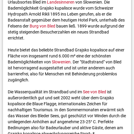
Urlaubsortes Bled im
Landesinneren
von Slowenien. Die
Bademöglichkeit Grajsko kupalisce wurde vom Schweizer
Hydropath Arnold Rikli 1895 ins Leben gerufen, als er die
Badeanstalt gegenüber dem heutigen Hotel Park, unterhalb des
Felsens der
Burg von Bled
bauen ließ. 1899 wurde aufgrund der
stetig steigenden Besucherzahlen ein neues Strandbad
errichtet.
Heute bietet das beliebte Strandbad Grajsko kopalisce auf einer
Fläche von insgesamt rund 6.000 m² eine der schönsten
Bademöglichkeiten von
Slowenien
. Der "Stadtstrand" von Bled
ist hervorragend ausgestattet und ist unter anderem auch
barrierefrei, also für Menschen mit Behinderung problemlos
zugänglich.
Die Wasserqualität im Strandbad und im
See von Bled
ist
außerordentlich gut und seit 2002 weht über dem Grajsko
kopalisce die Blaue Flagge, internationales Zeichen für
nachhaltigen Tourismus. In den Sommermonaten erwärmt sich
das Wasser des Bleder Sees, gut geschützt vor Winden durch die
umliegenden Anhöhen auf angenehme 23-25° C. Perfekte
Bedinungen also für Badeurlauber und aktive Gäste, denen am
Grajsko kopalisce abwechslungsreiche Sport- &