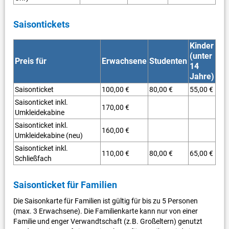
Saisontickets
Kinder
(unter
Preis für
Erwachsene
Studenten
14
Jahre)
Saisonticket
100,00 €
80,00 €
55,00 €
Saisonticket inkl.
170,00 €
Umkleidekabine
Saisonticket inkl.
160,00 €
Umkleidekabine (neu)
Saisonticket inkl.
110,00 €
80,00 €
65,00 €
Schließfach
Saisonticket für Familien
Die Saisonkarte für Familien ist gültig für bis zu 5 Personen
(max. 3 Erwachsene). Die Familienkarte kann nur von einer
Familie und enger Verwandtschaft (z.B. Großeltern) genutzt