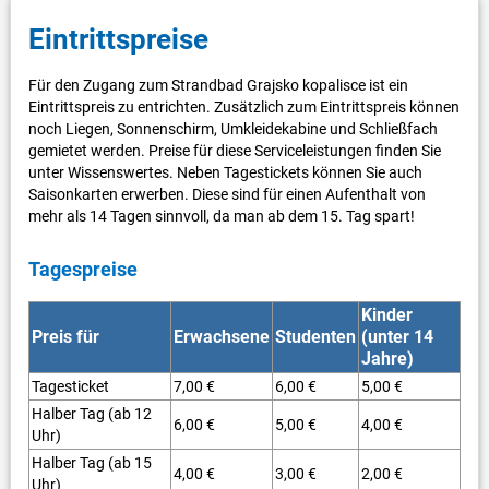
Eintrittspreise
Für den Zugang zum Strandbad Grajsko kopalisce ist ein
Eintrittspreis zu entrichten. Zusätzlich zum Eintrittspreis können
noch Liegen, Sonnenschirm, Umkleidekabine und Schließfach
gemietet werden. Preise für diese Serviceleistungen finden Sie
unter Wissenswertes. Neben Tagestickets können Sie auch
Saisonkarten erwerben. Diese sind für einen Aufenthalt von
mehr als 14 Tagen sinnvoll, da man ab dem 15. Tag spart!
Tagespreise
Kinder
Preis für
Erwachsene
Studenten
(unter 14
Jahre)
Tagesticket
7,00 €
6,00 €
5,00 €
Halber Tag (ab 12
6,00 €
5,00 €
4,00 €
Uhr)
Halber Tag (ab 15
4,00 €
3,00 €
2,00 €
Uhr)