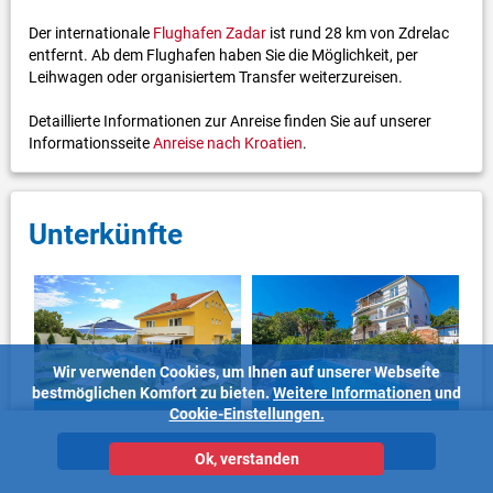
Der internationale
Flughafen Zadar
ist rund 28 km von Zdrelac
entfernt. Ab dem Flughafen haben Sie die Möglichkeit, per
Leihwagen oder organisiertem Transfer weiterzureisen.
Detaillierte Informationen zur Anreise finden Sie auf unserer
Informationsseite
Anreise nach Kroatien
.
Unterkünfte
Wir verwenden Cookies, um Ihnen auf unserer Webseite
bestmöglichen Komfort zu bieten.
Weitere Informationen
und
Cookie-Einstellungen.
Ferienhaus Insel Pasman
Ferienwohnung Insel Pasman
Unterkünfte
Ok, verstanden