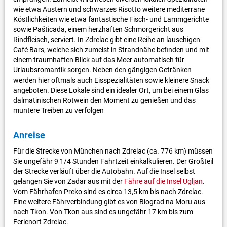
wie etwa Austern und schwarzes Risotto weitere mediterrane
Köstlichkeiten wie etwa fantastische Fisch- und Lammgerichte
sowie Pašticada, einem herzhaften Schmorgericht aus
Rindfleisch, serviert. In Zdrelac gibt eine Reihe an lauschigen
Café Bars, welche sich zumeist in Strandnähe befinden und mit
einem traumhaften Blick auf das Meer automatisch für
Urlaubsromantik sorgen. Neben den gängigen Getränken
werden hier oftmals auch Eisspezialitäten sowie kleinere Snack
angeboten. Diese Lokale sind ein idealer Ort, um bei einem Glas
dalmatinischen Rotwein den Moment zu genießen und das
muntere Treiben zu verfolgen
Anreise
Für die Strecke von München nach Zdrelac (ca. 776 km) müssen
Sie ungefähr 9 1/4 Stunden Fahrtzeit einkalkulieren. Der Großteil
der Strecke verläuft über die Autobahn. Auf die Insel selbst
gelangen Sie von Zadar aus mit der
Fähre auf die Insel Ugljan
.
Vom Fährhafen Preko sind es circa 13,5 km bis nach Zdrelac.
Eine weitere Fährverbindung gibt es von Biograd na Moru aus
nach Tkon. Von Tkon aus sind es ungefähr 17 km bis zum
Ferienort Zdrelac.