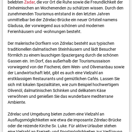
belebten
Zadar
, die vor Ort die Ruhe sowie die Freundlichkeit der
Einheimischen an Wochenenden zu schätzen wissen. Durch den
zunehmenden Tourismus entstand in den letzten Jahren
unmittelbar bei der Zdrelac-Brücke ein neuer Ortsteil namens
Gladusa, der vorwiegend aus schönen und modernen
Ferienhäusern und -wohnungen besteht.
Der malerische Dorfkern von Zdrelac besteht aus typischen
traditionellen dalmatischen Steinhäusern und lädt Besucher
förmlich zu einem lauschigen Spaziergang durch die schönen
Gassen ein. Im Dorf, das außerhalb der Tourismussaison
vorwiegend von der Fischerei, dem Wein- und Olivenanbau sowie
der Landwirtschaft lebt, gibt es auch eine Vielzahl an
erstklassigen Restaurants und gemütlichen Cafés. Lassen Sie
sich mit lokalen Spezialitäten, wie zum Beispiel hochwertigem
Olivenöl, dalmatinischen Schinken und delikatem Käse
verwöhnen und genießen Sie das wunderbare mediterrane
Ambiente.
Zdrelac und Umgebung bieten zudem eine Vielzahl an
Ausflugsmöglichkeiten wie etwa die imposante Zdrelac-Brücke
oder die reizende Kirche Sv. Luke. Für aktive Urlauber stehen
eine Vielzahl an Freizeit- und Sportmöglichkeiten zur Verfügung.