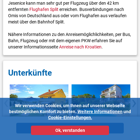
Jesenice kann man sehr gut per Flugzeug über den 42 km
entfernten
Flughafen Split
erreichen. Busverbindungen nach
Omis von Deutschland aus oder vom Flughafen aus verlaufen
meist über den Bahnhof Split.
Nähere Informationen zu den Anreisemöglichlichkeiten, per Bus,
Bahn, Flugzeug oder mit dem eigenen PKW erfahren Sie auf
unserer Informationsseite
Anreise nach Kroatien
.
Unterkünfte
‹
›
Wir verwenden Cookies, um Ihnen auf unserer Webseite
bestmöglichen Komfort zu bieten.
Weitere Informationen
und
Cookie-Einstellungen.
Ferienhaus Jesenice
Ferienwohnung Jesenice
Unterkünfte
Ok, verstanden