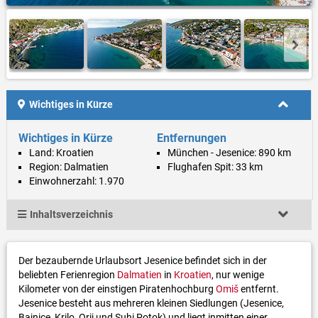
Wichtiges in Kürze
Wichtiges in Kürze
Entfernungen
Land: Kroatien
München - Jesenice: 890 km
Region: Dalmatien
Flughafen Spit: 33 km
Einwohnerzahl: 1.970
Inhaltsverzeichnis
Der bezaubernde Urlaubsort Jesenice befindet sich in der
beliebten Ferienregion
Dalmatien
in
Kroatien
, nur wenige
Kilometer von der einstigen Piratenhochburg
Omiš
entfernt.
Jesenice besteht aus mehreren kleinen Siedlungen (Jesenice,
Bajnice, Krilo, Orij und Suhi Potok) und liegt inmitten einer