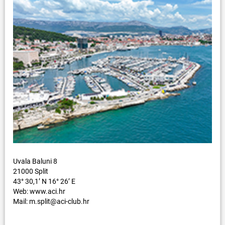
Uvala Baluni 8
21000 Split
43° 30,1’ N 16° 26’ E
Web: www.aci.hr
Mail: m.split@aci-club.hr