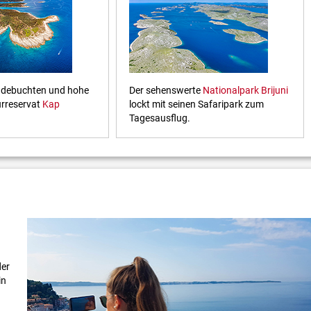
adebuchten und hohe
Der sehenswerte
Nationalpark Brijuni
urreservat
Kap
lockt mit seinen Safaripark zum
Tagesausflug.
der
in