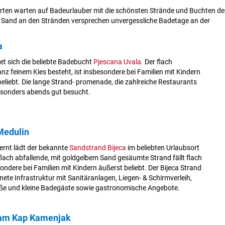
orten warten auf Badeurlauber mit die schönsten Strände und Buchten de
auch Sand an den Stränden versprechen unvergessliche Badetage an der
a
et sich die beliebte Badebucht
Pjescana Uvala
. Der flach
nz feinem Kies besteht, ist insbesondere bei Familien mit Kindern
liebt. Die lange Strand- promenade, die zahlreiche Restaurants
besonders abends gut besucht.
Medulin
ernt lädt der bekannte
Sandstrand Bijeca
im beliebten Urlaubsort
lach abfallende, mit goldgelbem Sand gesäumte Strand fällt flach
ondere bei Familien mit Kindern äußerst beliebt. Der Bijeca Strand
nete Infrastruktur mit Sanitäranlagen, Liegen- & Schirmverleih,
roße und kleine Badegäste sowie gastronomische Angebote.
 am Kap Kamenjak