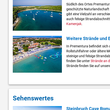
Südlich des Ortes Premantura
geschützte Naturlandschaft 
gibt eine Vielzahl an verschi
auch felsige Strandabschnitte
Kamenjak
.
Weitere Strände und 
In Prementura befindet sich 
Rollstuhlfahrer oder ältere
steinige und felsige Stranda
finden Sie unter
Strände an d
Strände finden Sie auf unser
Sehenswertes
Steinbruch Cave Rom