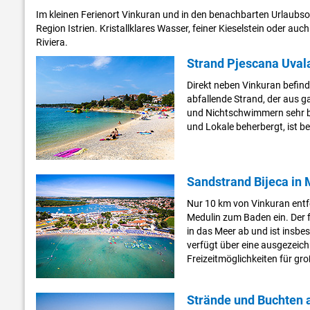
Im kleinen Ferienort Vinkuran und in den benachbarten Urlaubs
Region Istrien. Kristallklares Wasser, feiner Kieselstein oder 
Riviera.
Strand Pjescana Uval
Direkt neben Vinkuran befind
abfallende Strand, der aus ga
und Nichtschwimmern sehr be
und Lokale beherbergt, ist 
Sandstrand Bijeca in 
Nur 10 km von Vinkuran entf
Medulin zum Baden ein. Der f
in das Meer ab und ist insbes
verfügt über eine ausgezeich
Freizeitmöglichkeiten für g
Strände und Buchten