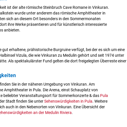
eit ist der alte römische Steinbruch Cave Romane in Vinkuran.
lkstein wurde unter anderem das römische Amphitheater in
lten sich an diesem Ort besonders in den Sommermonaten
 dort ihre Werke präsentieren und für künstlerisch interessierte
s anbieten.
e gut erhaltene, prähistorische Burgruine verfügt, bei der es sich um eine
albinsel Vizula, die wie Vinkuran zu Medulin gehört und seit 1974 unter
. Als spektakulärster Fund gelten die dort freigelegten Überreste einer
gkeiten
finden Sie in der näheren Umgebung von Vinkuran. Am
e Amphitheater in Pula. Die Arena, einst Schauplatz von
te beliebter Veranstaltungsort für Sommerkonzerte & das
Pula
 der Stadt finden Sie unter
Sehenswürdigkeiten in Pula
. Weitere
ich auch in den Nebenorten von Vinkuran. Eine Übersicht der
ehenswürdigkeiten an der Medulin Riviera
.