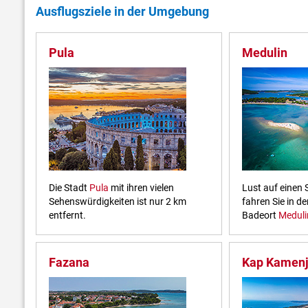
Ausflugsziele in der Umgebung
Pula
Medulin
Die Stadt
Pula
mit ihren vielen
Lust auf einen
Sehenswürdigkeiten ist nur 2 km
fahren Sie in d
entfernt.
Badeort
Meduli
Fazana
Kap Kamen