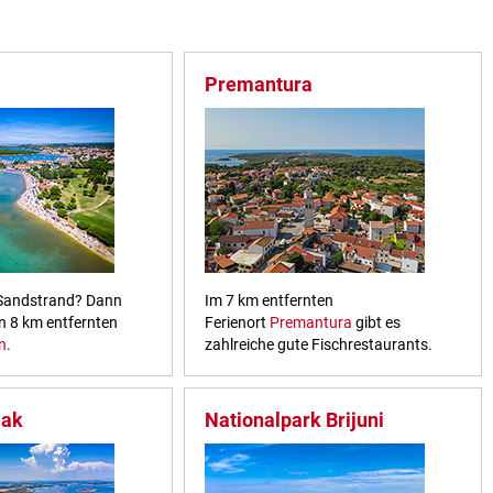
Premantura
 Sandstrand? Dann
Im 7 km entfernten
en 8 km entfernten
Ferienort
Premantura
gibt es
n
.
zahlreiche gute Fischrestaurants.
jak
Nationalpark Brijuni