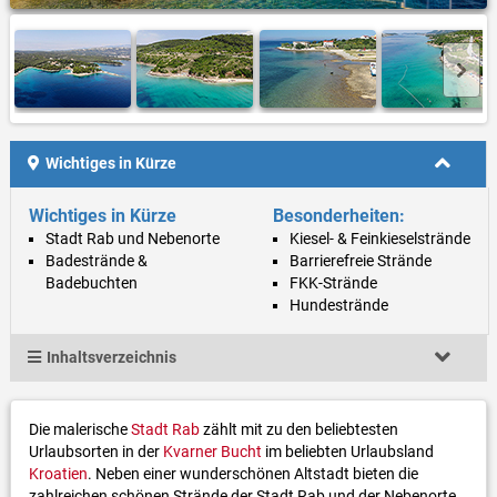
Wichtiges in Kürze
Wichtiges in Kürze
Besonderheiten:
Stadt Rab und Nebenorte
Kiesel- & Feinkieselstrände
Badestrände &
Barrierefreie Strände
Badebuchten
FKK-Strände
Hundestrände
Inhaltsverzeichnis
Die malerische
Stadt Rab
zählt mit zu den beliebtesten
Urlaubsorten in der
Kvarner Bucht
im beliebten Urlaubsland
Kroatien
. Neben einer wunderschönen Altstadt bieten die
zahlreichen schönen Strände der Stadt Rab und der Nebenorte