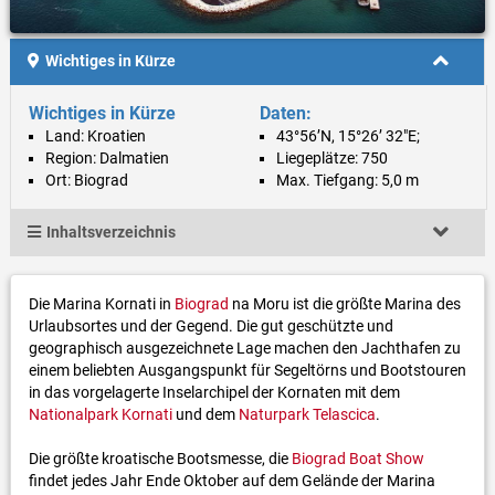
Wichtiges in Kürze
Wichtiges in Kürze
Daten:
Land: Kroatien
43°56’N, 15°26’ 32"E;
Region: Dalmatien
Liegeplätze: 750
Ort: Biograd
Max. Tiefgang: 5,0 m
Inhaltsverzeichnis
Die Marina Kornati in
Biograd
na Moru ist die größte Marina des
Urlaubsortes und der Gegend. Die gut geschützte und
geographisch ausgezeichnete Lage machen den Jachthafen zu
einem beliebten Ausgangspunkt für Segeltörns und Bootstouren
in das vorgelagerte Inselarchipel der Kornaten mit dem
Nationalpark Kornati
und dem
Naturpark Telascica
.
Die größte kroatische Bootsmesse, die
Biograd Boat Show
findet jedes Jahr Ende Oktober auf dem Gelände der Marina