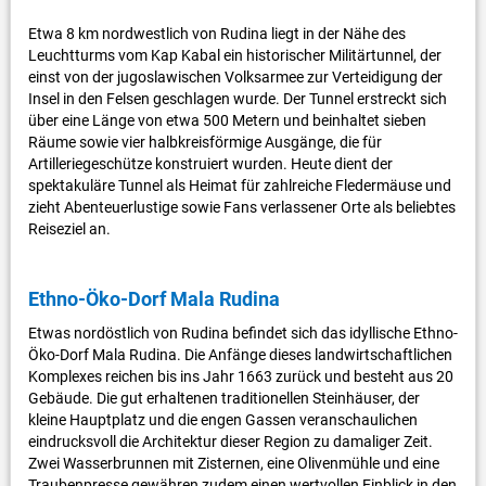
Etwa 8 km nordwestlich von Rudina liegt in der Nähe des
Leuchtturms vom Kap Kabal ein historischer Militärtunnel, der
einst von der jugoslawischen Volksarmee zur Verteidigung der
Insel in den Felsen geschlagen wurde. Der Tunnel erstreckt sich
über eine Länge von etwa 500 Metern und beinhaltet sieben
Räume sowie vier halbkreisförmige Ausgänge, die für
Artilleriegeschütze konstruiert wurden. Heute dient der
spektakuläre Tunnel als Heimat für zahlreiche Fledermäuse und
zieht Abenteuerlustige sowie Fans verlassener Orte als beliebtes
Reiseziel an.
Ethno-Öko-Dorf Mala Rudina
Etwas nordöstlich von Rudina befindet sich das idyllische Ethno-
Öko-Dorf Mala Rudina. Die Anfänge dieses landwirtschaftlichen
Komplexes reichen bis ins Jahr 1663 zurück und besteht aus 20
Gebäude. Die gut erhaltenen traditionellen Steinhäuser, der
kleine Hauptplatz und die engen Gassen veranschaulichen
eindrucksvoll die Architektur dieser Region zu damaliger Zeit.
Zwei Wasserbrunnen mit Zisternen, eine Olivenmühle und eine
Traubenpresse gewähren zudem einen wertvollen Einblick in den