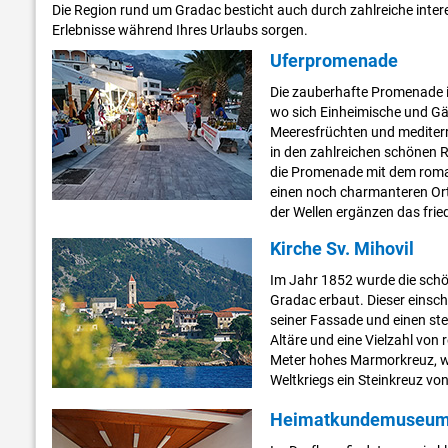
Die Region rund um Gradac besticht auch durch zahlreiche int
Erlebnisse während Ihres Urlaubs sorgen.
Uferpromenade
Die zauberhafte Promenade i
wo sich Einheimische und Gä
Meeresfrüchten und mediterra
in den zahlreichen schönen 
die Promenade mit dem rom
einen noch charmanteren Or
der Wellen ergänzen das frie
Kirche Sv. Mihovil
Im Jahr 1852 wurde die schö
Gradac erbaut. Dieser einsch
seiner Fassade und einen st
Altäre und eine Vielzahl von 
Meter hohes Marmorkreuz, we
Weltkriegs ein Steinkreuz v
Heimatkundemuseum