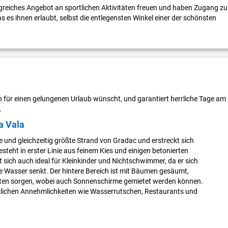
greiches Angebot an sportlichen Aktivitäten freuen und haben Zugang zu
s ihnen erlaubt, selbst die entlegensten Winkel einer der schönsten
 für einen gelungenen Urlaub wünscht, und garantiert herrliche Tage am
.
a Vala
te und gleichzeitig größte Strand von Gradac und erstreckt sich
steht in erster Linie aus feinem Kies und einigen betonierten
t sich auch ideal für Kleinkinder und Nichtschwimmer, da er sich
e Wasser senkt. Der hintere Bereich ist mit Bäumen gesäumt,
tten sorgen, wobei auch Sonnenschirme gemietet werden können.
nklichen Annehmlichkeiten wie Wasserrutschen, Restaurants und