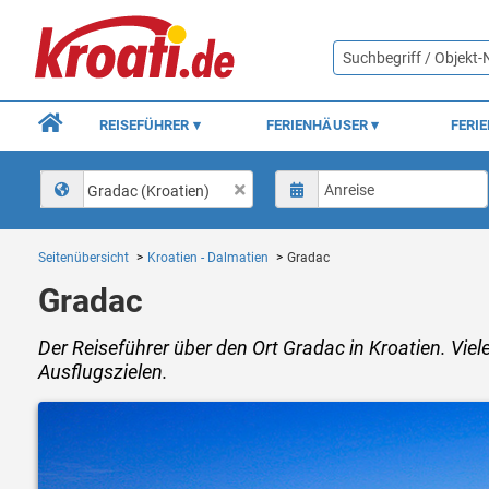
REISEFÜHRER
FERIENHÄUSER
FERI
Gradac (Kroatien)
Seitenübersicht
Kroatien - Dalmatien
Gradac
Gradac
Der Reiseführer über den Ort Gradac in Kroatien. Vie
Ausflugszielen.