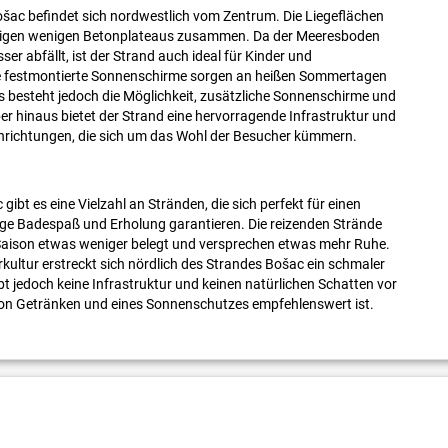
ac befindet sich nordwestlich vom Zentrum. Die Liegeflächen
einigen wenigen Betonplateaus zusammen. Da der Meeresboden
sser abfällt, ist der Strand auch ideal für Kinder und
e festmontierte Sonnenschirme sorgen an heißen Sommertagen
 besteht jedoch die Möglichkeit, zusätzliche Sonnenschirme und
er hinaus bietet der Strand eine hervorragende Infrastruktur und
richtungen, die sich um das Wohl der Besucher kümmern.
bt es eine Vielzahl an Stränden, die sich perfekt für einen
ge Badespaß und Erholung garantieren. Die reizenden Strände
 Saison etwas weniger belegt und versprechen etwas mehr Ruhe.
rkultur erstreckt sich nördlich des Strandes Bošac ein schmaler
 gibt jedoch keine Infrastruktur und keinen natürlichen Schatten vor
on Getränken und eines Sonnenschutzes empfehlenswert ist.