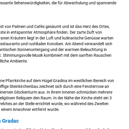
eressante Sehenswürdigkeiten, die für Abwechslung und spannende
st von Palmen und Cafés gesäumt und ist das Herz des Ortes,
ste in entspannter Atmosphäre finden. Der zarte Duft von
nen Kräutern liegt in der Luft und kulinarische Genüsse warten
Restaurants und rustikalen Konoben. Am Abend verwandelt sich
antischen Sonnenuntergang und der warmen Beleuchtung in
t. Stimmungsvolle Musik kombiniert mit dem sanften Rauschen
dliche Ambiente.
ne Pfarrkirche auf dem Hügel Gradina im westlichen Bereich von
iffige Steinkirchenbau zeichnet sich durch eine Fensterrose an
einernen Glockenturm aus. In ihrem Inneren schmücken mehrere
religiösen Reliquien den Raum. In der Nähe der Kirche steht ein 3
lches an der Stelle errichtet wurde, wo während des Zweiten
on einem Anwohner entfernt wurde.
 Gradac