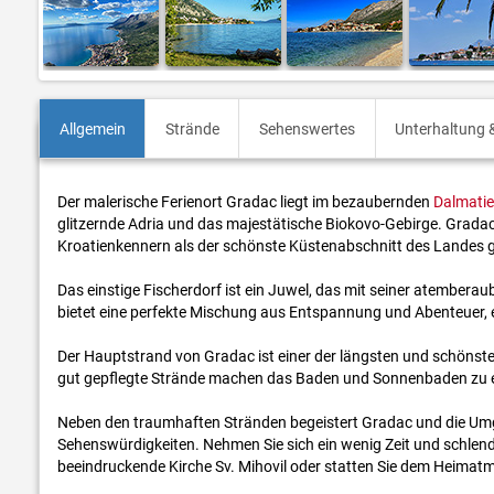
Allgemein
Strände
Sehenswertes
Unterhaltung &
Der malerische Ferienort Gradac liegt im bezaubernden
Dalmati
glitzernde Adria und das majestätische Biokovo-Gebirge. Gradac 
Kroatienkennern als der schönste Küstenabschnitt des Landes gi
Das einstige Fischerdorf ist ein Juwel, das mit seiner atemberaub
bietet eine perfekte Mischung aus Entspannung und Abenteuer, e
Der Hauptstrand von Gradac ist einer der längsten und schönste
gut gepflegte Strände machen das Baden und Sonnenbaden zu 
Neben den traumhaften Stränden begeistert Gradac und die Umgeb
Sehenswürdigkeiten. Nehmen Sie sich ein wenig Zeit und schlend
beeindruckende Kirche Sv. Mihovil oder statten Sie dem Heima