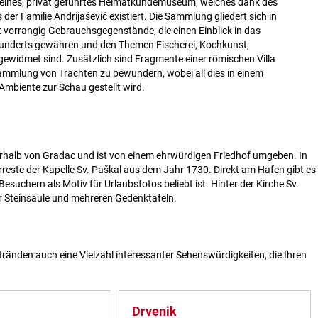
kleines, privat geführtes Heimatkundemuseum, welches dank des
r Familie Andrijašević existiert. Die Sammlung gliedert sich in
t vorrangig Gebrauchsgegenstände, die einen Einblick in das
hunderts gewähren und den Themen Fischerei, Kochkunst,
 gewidmet sind. Zusätzlich sind Fragmente einer römischen Villa
ammlung von Trachten zu bewundern, wobei all dies in einem
 Ambiente zur Schau gestellt wird.
berhalb von Gradac und ist von einem ehrwürdigen Friedhof umgeben. In
reste der Kapelle Sv. Paškal aus dem Jahr 1730. Direkt am Hafen gibt es
esuchern als Motiv für Urlaubsfotos beliebt ist. Hinter der Kirche Sv.
er Steinsäule und mehreren Gedenktafeln.
nden auch eine Vielzahl interessanter Sehenswürdigkeiten, die Ihren
Drvenik