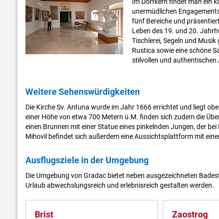
Im Dorfkern findet man ein 
unermüdlichen Engagements de
fünf Bereiche und präsentier
Leben des 19. und 20. Jahr
Tischlerei, Segeln und Musik
Rustica sowie eine schöne S
stilvollen und authentischen
Weitere Sehenswürdigkeiten
Die Kirche Sv. Antuna wurde im Jahr 1666 errichtet und liegt o
einer Höhe von etwa 700 Metern ü.M. finden sich zudem die Über
einen Brunnen mit einer Statue eines pinkelnden Jungen, der bei B
Mihovil befindet sich außerdem eine Aussichtsplattform mit ein
Ausflugsziele in der Umgebung
Die Umgebung von Gradac bietet neben ausgezeichneten Badesträ
Urlaub abwechslungsreich und erlebnisreich gestalten werden.
Brist
Zaostrog