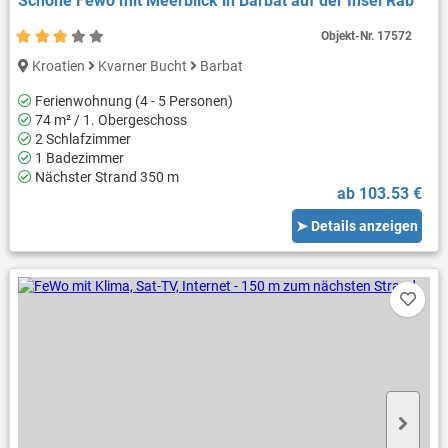
Schöne Fewo mit Meerblick in Barbat auf der Insel Rab
Objekt-Nr.
17572
Kroatien
Kvarner Bucht
Barbat
Ferienwohnung (4 - 5 Personen)
74 m² / 1. Obergeschoss
2 Schlafzimmer
1 Badezimmer
Nächster Strand 350 m
ab 103.53 €
➤ Details anzeigen