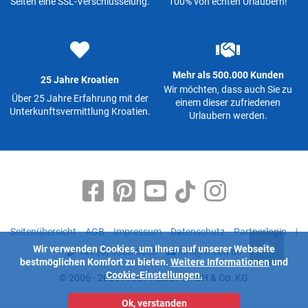
Seiten eine SSL-Verschlüsselung.
100% von echten Urlaubern!
Mehr als 500.000 Kunden
25 Jahre Kroatien
Wir möchten, dass auch Sie zu
Über 25 Jahre Erfahrung mit der
einem dieser zufriedenen
Unterkunftsvermittlung Kroatien.
Urlaubern werden.
Seitenübersicht
AGB
Impressum
Datenschutz
Partnerlogin
|
Wir verwenden Cookies, um Ihnen auf unserer Webseite
+49 (0) 9363 5335
info@kroati.de
bestmöglichen Komfort zu bieten.
Weitere Informationen
und
Cookie-Einstellungen.
© 2006 - 2026 Kroati-Reisen GmbH & Co. KG
Ok, verstanden