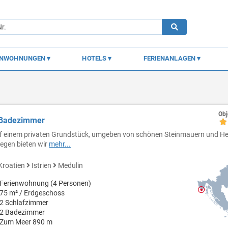
ENWOHNUNGEN
HOTELS
FERIENANLAGEN
Obj
2 Badezimmer
f einem privaten Grundstück, umgeben von schönen Steinmauern und He
legen bieten wir
mehr...
Kroatien
Istrien
Medulin
Ferienwohnung (4 Personen)
75 m² / Erdgeschoss
2 Schlafzimmer
2 Badezimmer
Zum Meer 890 m