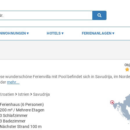
ENWOHNUNGEN
HOTELS
FERIENANLAGEN
Obj
ese wunderschöne Ferienvilla mit Pool befindet sich in Savudrija, im Nord
 der
mehr...
Kroatien
Istrien
Savudrija
Ferienhaus (6 Personen)
200 m² / Mehrere Etagen
3 Schlafzimmer
3 Badezimmer
Nächster Strand 100 m