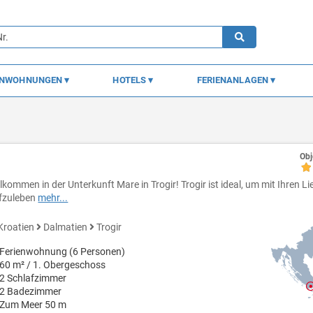
ENWOHNUNGEN
HOTELS
FERIENANLAGEN
Obj
llkommen in der Unterkunft Mare in Trogir! Trogir ist ideal, um mit Ihren L
fzuleben
mehr...
Kroatien
Dalmatien
Trogir
Ferienwohnung (6 Personen)
60 m² / 1. Obergeschoss
2 Schlafzimmer
2 Badezimmer
Zum Meer 50 m