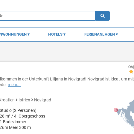
ENWOHNUNGEN
HOTELS
FERIENANLAGEN
Obj
llkommen in der Unterkunft Ljiljana in Novigrad! Novigrad ist ideal, um mi
eder
mehr...
Kroatien
Istrien
Novigrad
Studio (2 Personen)
28 m² / 4. Obergeschoss
1 Badezimmer
Zum Meer 300 m