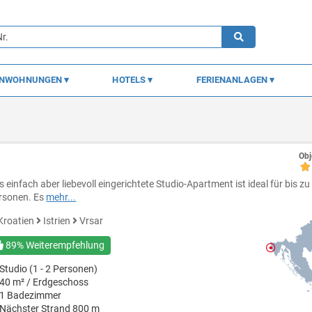
ENWOHNUNGEN
HOTELS
FERIENANLAGEN
Obj
s einfach aber liebevoll eingerichtete Studio-Apartment ist ideal für bis zu
rsonen. Es
mehr...
Kroatien
Istrien
Vrsar
89% Weiterempfehlung
Studio (1 - 2 Personen)
40 m² / Erdgeschoss
1 Badezimmer
Nächster Strand 800 m