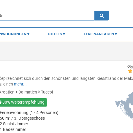
ENWOHNUNGEN
HOTELS
FERIENANLAGEN
Obj
čepi zeichnet sich durch den schönsten und längsten Kiesstrand der Mak
s, einen
mehr...
Kroatien
Dalmatien
Tucepi
88% Weiterempfehlung
Ferienwohnung (1 - 4 Personen)
50 m² / 3. Obergeschoss
2 Schlafzimmer
1 Badezimmer