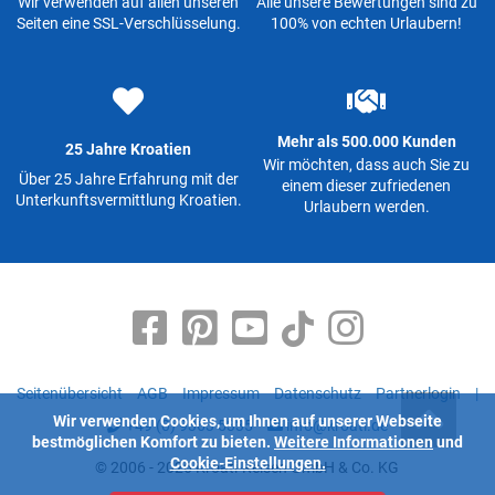
Wir verwenden auf allen unseren
Alle unsere Bewertungen sind zu
Seiten eine SSL-Verschlüsselung.
100% von echten Urlaubern!
Mehr als 500.000 Kunden
25 Jahre Kroatien
Wir möchten, dass auch Sie zu
Über 25 Jahre Erfahrung mit der
einem dieser zufriedenen
Unterkunftsvermittlung Kroatien.
Urlaubern werden.
Seitenübersicht
AGB
Impressum
Datenschutz
Partnerlogin
|
Wir verwenden Cookies, um Ihnen auf unserer Webseite
+49 (0) 9363 5335
info@kroati.de
bestmöglichen Komfort zu bieten.
Weitere Informationen
und
Cookie-Einstellungen.
© 2006 - 2026 Kroati-Reisen GmbH & Co. KG