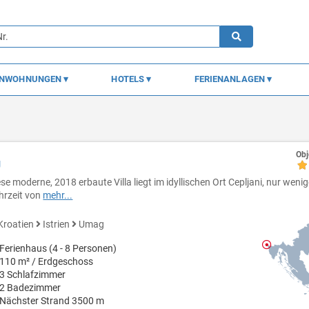
ENWOHNUNGEN
HOTELS
FERIENANLAGEN
Obj
g
ese moderne, 2018 erbaute Villa liegt im idyllischen Ort Cepljani, nur weni
hrzeit von
mehr...
Kroatien
Istrien
Umag
Ferienhaus (4 - 8 Personen)
110 m² / Erdgeschoss
3 Schlafzimmer
2 Badezimmer
Nächster Strand 3500 m