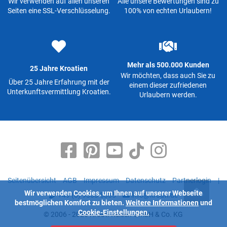
Wir verwenden auf allen unseren
Alle unsere Bewertungen sind zu
Seiten eine SSL-Verschlüsselung.
100% von echten Urlaubern!
Mehr als 500.000 Kunden
25 Jahre Kroatien
Wir möchten, dass auch Sie zu
Über 25 Jahre Erfahrung mit der
einem dieser zufriedenen
Unterkunftsvermittlung Kroatien.
Urlaubern werden.
Seitenübersicht
AGB
Impressum
Datenschutz
Partnerlogin
|
Wir verwenden Cookies, um Ihnen auf unserer Webseite
+49 (0) 9363 5335
info@kroati.de
bestmöglichen Komfort zu bieten.
Weitere Informationen
und
Cookie-Einstellungen.
© 2006 - 2026 Kroati-Reisen GmbH & Co. KG