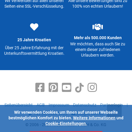
Wir verwenden auf allen unseren
Alle unsere Bewertungen sind zu
Seiten eine SSL-Verschlüsselung.
100% von echten Urlaubern!
Mehr als 500.000 Kunden
25 Jahre Kroatien
Wir möchten, dass auch Sie zu
Über 25 Jahre Erfahrung mit der
einem dieser zufriedenen
Unterkunftsvermittlung Kroatien.
Urlaubern werden.
Seitenübersicht
AGB
Impressum
Datenschutz
Partnerlogin
|
Wir verwenden Cookies, um Ihnen auf unserer Webseite
+49 (0) 9363 5335
info@kroati.de
bestmöglichen Komfort zu bieten.
Weitere Informationen
und
Cookie-Einstellungen.
© 2006 - 2026 Kroati-Reisen GmbH & Co. KG