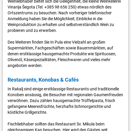
Weinliebhaber bietet sich die Gelegenheit, die kleine Weinkellerei
Vinarija Šegota (Tel. +385 98 656 250) etwas nördlich des
Ortszentrums zu besuchen. Nach vorheriger telefonischer
Anmeldung haben Sie die Möglichkeit, Einblicke in die
Weinproduktion zu erhalten und selbstverständlich Wein zu
probieren und zu erwerben.
Des Weiteren finden Sie In Pula eine Vielzahl an großen
Supermärkten, Fachgeschäften sowie Bauernmärkten, auf
denen erstklassige hausgemachte Produkte wie Spirituosen,
Olivenöl, Käsespezialitäten, Fleischwaren und vieles mehr
angeboten werden.
Restaurants, Konobas & Cafés
In Rakalj sind einige erstklassige Restaurants und traditionelle
Konoben ansässig, die Besucher mit regionalen Gaumenfreuden
verwöhnen. Dazu zählen hausgemachte Trüffelpasta, frisch
gefangene Meeresfrüchte, herzhafte Schmorgerichte und
köstliche Grillgerichte.
Fischliebhaber sollten das Restaurant Sv. Mikula beim
gleichnamigen Kap besuchen. Hier wird den Gästen seit