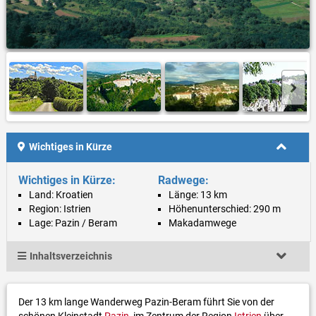
Wichtiges in Kürze
Wichtiges in Kürze:
Radwege:
Land: Kroatien
Länge: 13 km
Region: Istrien
Höhenunterschied: 290 m
Lage: Pazin / Beram
Makadamwege
Inhaltsverzeichnis
Der 13 km lange Wanderweg Pazin-Beram führt Sie von der
schönen Kleinstadt
Pazin
, im Zentrum der Region
Istrien
über