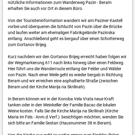
nützliche Informationen zum Wanderweg Pazin - Beram
erhalten Sie auch vor Ort in diesem Büro.
Von der Touristeninformation wandern wir am Paziner Kastell
vorbei und überqueren die Schlucht von Pazin über die Brücke
und laufen weiter am ehemaligen Fabrikgelände Pazinska
entlang. Anschließend geht es bergauf über einen Schotterweg
zum Gortanov Brijeg.
Kurz nachdem wir den Gortanov Brijeg erreicht haben folgen wir
der Wegmarkierung 611 nach links hinweg über einen Feldweg.
Hier führt uns die Wanderroute entlang der Felder und Wälder
von Pazin. Nach einer Weile geht es wieder bergab in Richtung
Beram und wir erreichen eine asphaltierte Straße (zwischen
Beram und der Kirche Marija na Skrilinah).
In Beram können wir in der Konoba Vela Vrata neue Kraft
tanken oder in den Weinkeller der Familie Bacac die lokalen
Weine kosten. Falls Sie die Kirche Marija na Skrilinah (Kirche
Maria im Fels - Anm.d.Verf.) besichtigen möchten, wenden Sie
sich bitte an Familie Sestan (Hausnummer 38 in Beram).
Von der Kirche aus geht es weiter empor zum Findrlov Brijeg.