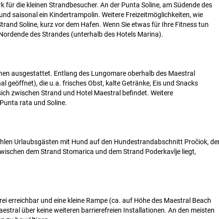
 für die kleinen Strandbesucher. An der Punta Soline, am Südende des
 und saisonal ein Kindertrampolin. Weitere Freizeitmöglichkeiten, wie
Strand Soline, kurz vor dem Hafen. Wenn Sie etwas für Ihre Fitness tun
 Nordende des Strandes (unterhalb des Hotels Marina).
binen ausgestattet. Entlang des Lungomare oberhalb des Maestral
l geöffnet), die u.a. frisches Obst, kalte Getränke, Eis und Snacks
 sich zwischen Strand und Hotel Maestral befindet. Weitere
Punta rata und Soline.
fehlen Urlaubsgästen mit Hund auf den Hundestrandabschnitt Pročiok, de
zwischen dem Strand Stomarica und dem Strand Poderkavlje liegt,
ei erreichbar und eine kleine Rampe (ca. auf Höhe des Maestral Beach
stral über keine weiteren barrierefreien Installationen. An den meisten