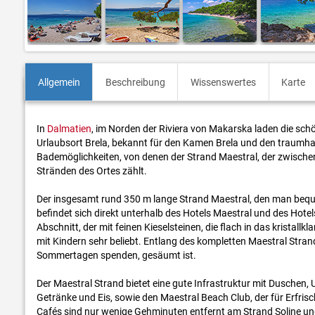
Allgemein
Beschreibung
Wissenswertes
Karte
In
Dalmatien
, im Norden der Riviera von Makarska laden die sc
Urlaubsort Brela, bekannt für den Kamen Brela und den traumhaf
Bademöglichkeiten, von denen der Strand Maestral, der zwisch
Stränden des Ortes zählt.
Der insgesamt rund 350 m lange Strand Maestral, den man bequ
befindet sich direkt unterhalb des Hotels Maestral und des Hotel
Abschnitt, der mit feinen Kieselsteinen, die flach in das kristallk
mit Kindern sehr beliebt. Entlang des kompletten Maestral Stran
Sommertagen spenden, gesäumt ist.
Der Maestral Strand bietet eine gute Infrastruktur mit Duschen,
Getränke und Eis, sowie den Maestral Beach Club, der für Erfr
Cafés sind nur wenige Gehminuten entfernt am Strand Soline un