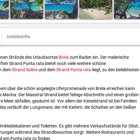
Unterkünfte
hönen Strände des Urlaubsortes
Brela
zum Baden ein. Der malerische
ten Strand Punta rata bietet noch viele weitere schöne
en dem
Strand Soline
und dem
Strand Punta rata
liegt, zu den beliebtesten
em über die schön angelegte Uferpromenade von Brela erreichen kann
s Marina. Der Maestral Strand bietet felsige Abschnitte und einen großen
lare Meer abfallen, gesäumt ist. Vor allem der Kieselstrand ist bei Familien
des verläuft der Lungomare, der mit Kiefern, die Schatten an den heißen
 Umkleidekabinen und Toiletten. Es gibt mehrere Verkaufsstände für Obst,
ischungen während des Strandbesuches sorgt. Weitere Restaurants und
d am Punta rata zu finden.