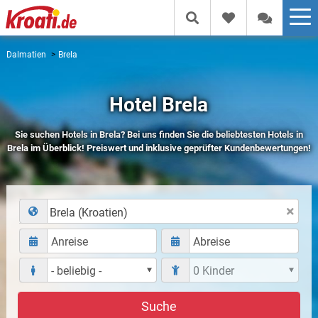
Dalmatien
Brela
Hotel Brela
Sie suchen Hotels in Brela? Bei uns finden Sie die beliebtesten Hotels in
Brela im Überblick! Preiswert und inklusive geprüfter Kundenbewertungen!
Brela (Kroatien)
Suche