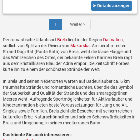
➤ Details anzeigen
1
Weiter >
Der romantische Urlaubsort
Brela
liegt in der Region
Dalmatien
,
südlich von Split an der Riviera von
Makarska
. Am berühmtesten
Strand Dugi Rat (Punta Rata) von Brela, weht die blaue Flagge und
das Wahrzeichen des Ortes, der bekannte Felsen Karmen Brela ragt
aus dem kristallklaren Blau der Adria empor. Die Zeitschrift Forbes
kürte ihn zu einem der schönsten Strände der Welt.
In Brela und seinen Nebenorten warten auf Badeurlauber ca. 6 km
traumhafte Strände und romantische Buchten, über die das Symbol
der Sauberkeit und Qualität der Strände und des smaragdgrünen
Meeres weht. Aufregende Sportmöglichkeiten für Aktivurlauber und
Kinderanimation bieten beste Voraussetzungen für Jung und Alt,
Singles, sowie Familien. Brela zieht die Besucher mit seinem reichen
kulturellen Erbe, Naturschönheiten und seinen Sehenswürdigkeiten in
Brela und Umgebung, in seinen mediterranen Bann.
Das könnte Sie auch interessieren: