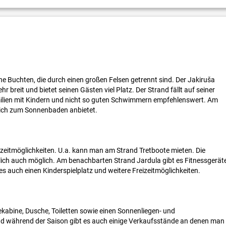
ne Buchten, die durch einen großen Felsen getrennt sind. Der Jakiruša
ehr breit und bietet seinen Gästen viel Platz. Der Strand fällt auf seiner
milien mit Kindern und nicht so guten Schwimmern empfehlenswert. Am
e sich zum Sonnenbaden anbietet.
izeitmöglichkeiten. U.a. kann man am Strand Tretboote mieten. Die
dlich auch möglich. Am benachbarten Strand Jardula gibt es Fitnessgerät
s auch einen Kinderspielplatz und weitere Freizeitmöglichkeiten.
dekabine, Dusche, Toiletten sowie einen Sonnenliegen- und
nd während der Saison gibt es auch einige Verkaufsstände an denen man