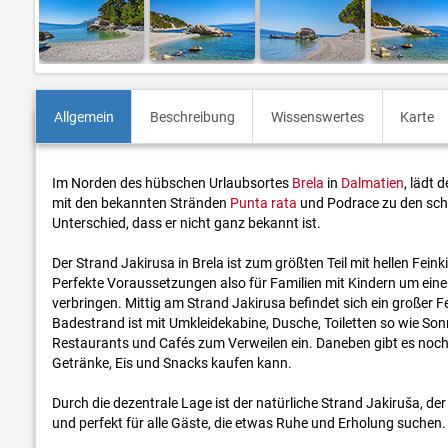
Allgemein
Beschreibung
Wissenswertes
Karte
Im Norden des hübschen Urlaubsortes
Brela
in
Dalmatien
, lädt 
mit den bekannten Stränden
Punta rata
und Podrace zu den sch
Unterschied, dass er nicht ganz bekannt ist.
Der Strand Jakirusa in Brela ist zum größten Teil mit hellen Feink
Perfekte Voraussetzungen also für Familien mit Kindern um ein
verbringen. Mittig am Strand Jakirusa befindet sich ein großer Fe
Badestrand ist mit Umkleidekabine, Dusche, Toiletten so wie Son
Restaurants und Cafés zum Verweilen ein. Daneben gibt es noch 
Getränke, Eis und Snacks kaufen kann.
Durch die dezentrale Lage ist der natürliche Strand Jakiruša, der
und perfekt für alle Gäste, die etwas Ruhe und Erholung suchen.