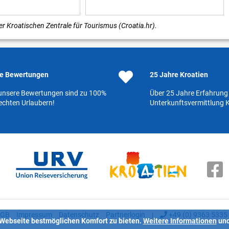
r Kroatischen Zentrale für Tourismus (Croatia.hr).
e Bewertungen
25 Jahre Kroatien
 unsere Bewertungen sind zu 100%
Über 25 Jahre Erfahrung 
echten Urlaubern!
Unterkunftsvermittlung K
GB
Impressum
Datenschutz
Partnerlogin
|
+49 (0) 9363 5335
 Webseite bestmöglichen Komfort zu bieten.
Weitere Informationen
un