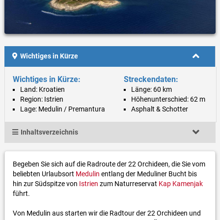
Wichtiges in Kürze
Wichtiges in Kürze:
Streckendaten:
Land: Kroatien
Länge: 60 km
Region: Istrien
Höhenunterschied: 62 m
Lage: Medulin / Premantura
Asphalt & Schotter
Inhaltsverzeichnis
Begeben Sie sich auf die Radroute der 22 Orchideen, die Sie vom
beliebten Urlaubsort
Medulin
entlang der Meduliner Bucht bis
hin zur Südspitze von
Istrien
zum Naturreservat
Kap Kamenjak
führt.
Von Medulin aus starten wir die Radtour der 22 Orchideen und