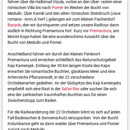
fahren über die Halbinsel Vizula, vorbei an den Über- resten einer
römischen Villa bis nach
Pomer
im Westen der Bucht von
Medulin. Über Kamik und den alten römischen Steinbruch (cave
romane - Anm.d.Verf.) gelangen wir zum kleinen Fischerdorf
Banjole
, den wir durchqueren und setzen unsere Radtour dann
südlich in Richtung Premantura fort. Kurz vor
Premantura
, am
Monte Kope haben Sie eine wunderschöne Aussicht über die
Bucht von Medulin und Pomer.
Anschließend fahren wir durch den kleinen Ferienort
Premantura und erreichen schließlich das Naturschutzgebiet
Kap Kamenjak. Entlang der 30 km langen Küste des Kaps
erwarten Sie romantische Buchten, glasklares Meer und eine
Artenreiche Pflanzenwelt, in der 22 verschiedene
Orchideenarten gedeihen. An der Südspitze des Kap Kamenjaks
empfiehlt sich eine Rast in der
Safari Bar
oder suchen Sie sich
eine der zahlreichen traumhaften Buchten aus für einen
Zwischenstopp zum Baden.
Für die Radwanderung der 22 Orchideen lohnt es sich auf jeden
Fall Badesachen & Sonnenschutz einzupacken. Von der Bucht
Kolumbarice geht es dann wieder über Premantura und Pomer
zurück nach Medulin.