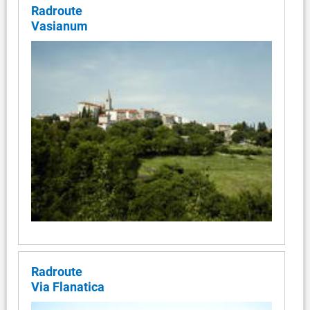
Radroute
Vasianum
Radroute
Via Flanatica