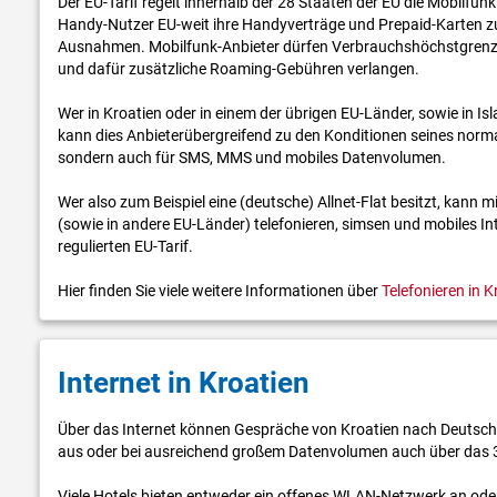
Der EU-Tarif regelt innerhalb der 28 Staaten der EU die Mobilf
Handy-Nutzer EU-weit ihre Handyverträge und Prepaid-Karten zu
Ausnahmen. Mobilfunk-Anbieter dürfen Verbrauchshöchstgrenzen
und dafür zusätzliche Roaming-Gebühren verlangen.
Wer in Kroatien oder in einem der übrigen EU-Länder, sowie in 
kann dies Anbieter­übergreifend zu den Konditionen seines normalen
sondern auch für SMS, MMS und mobiles Daten­volumen.
Wer also zum Beispiel eine (deutsche) Allnet-Flat besitzt, kann
(sowie in andere EU-Länder) telefonieren, simsen und mobiles In
regulierten EU-Tarif.
Hier finden Sie viele weitere Informationen über
Telefonieren in K
Internet in Kroatien
Über das Internet können Gespräche von Kroatien nach Deutsc
aus oder bei ausreichend großem Daten­volumen auch über das 
Viele Hotels bieten entweder ein offenes WLAN-Netzwerk an oder a