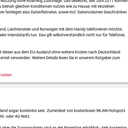
unk Nutzung ohne Roaming Zuschläge. Das bedeutet, seit Juni 2017 können
 beinah gleichen Konditionen nutzen wie zu Hause, mit einzelnen
 festlegen also Datenflatrates, sowie incl. Datenvolumen beschränken
Island, Liechtenstein und Norwegen mit dem Handy telefonieren möchte,
 Inlands­tarifs tun. Das gilt selbst­verständlich nicht nur für Telefonie,
 mit dieser aus dem EU-Ausland ohne weitere Kosten nach Deutschland
ternet verwenden. Weitere Details lesen Sie in unserem Ratgeber zum
roatien
hland sogar kostenlos sein. Zumindest von kostenlosen WLAN-Hotspots
3G- oder 4G-Netz.
ber die Zugangs­daten sind an der Rezeption erhältlich - teils kostenlos,