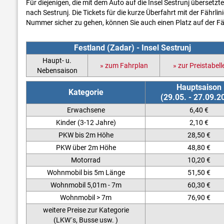
Für diejenigen, die mit dem Auto auf die Insel Sestrunj übersetzt
nach Sestrunj. Die Tickets für die kurze Überfahrt mit der Fährli
Nummer sicher zu gehen, können Sie auch einen Platz auf der Fähr
Festland (Zadar) - Insel Sestrunj
Haupt- u.
» zum Fahrplan
» zur Preistabell
Nebensaison
Hauptsaison
Kategorie
(29.05. - 27.09.2
Erwachsene
6,40 €
Kinder (3-12 Jahre)
2,10 €
PKW bis 2m Höhe
28,50 €
PKW über 2m Höhe
48,80 €
Motorrad
10,20 €
Wohnmobil bis 5m Länge
51,50 €
Wohnmobil 5,01m - 7m
60,30 €
Wohnmobil > 7m
76,90 €
weitere Preise zur Kategorie
(LKW´s, Busse usw. )