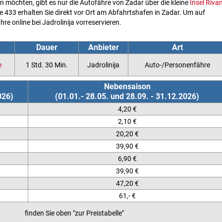
en möchten, gibt es nur die Autofähre von Zadar über die kleine
Insel Rivan
nie 433 erhalten Sie direkt vor Ort am Abfahrtshafen in Zadar. Um auf
e online bei Jadrolinija vorreservieren.
Dauer
Anbieter
Art
e
1 Std. 30 Min.
Jadrolinija
Auto-/Personenfähre
Nebensaison
026)
(01.01.- 28.05. und 28.09. - 31.12.2026)
4,20 €
2,10 €
20,20 €
39,90 €
6,90 €
39,90 €
47,20 €
61,- €
finden Sie oben "zur Preistabelle"