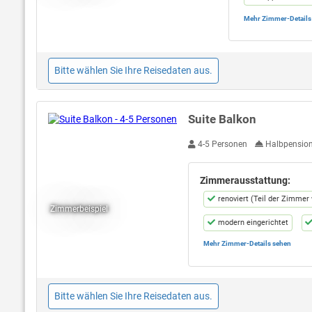
Mehr Zimmer-Details
Zimmer im Hote
Bitte wählen Sie Ihre Reisedaten aus.
Suite Balkon
Bild öffnen
4-5 Personen
Halbpensio
Zimmerausstattung:
renoviert (Teil der Zimmer
Zimmerbeispiel
modern eingerichtet
Mehr Zimmer-Details sehen
Klima
Suite besteht aus 2 Zimmer
Erwachsener, Größe 160 * 180.
Bitte wählen Sie Ihre Reisedaten aus.
Zimmer im Hotel Lopar ode