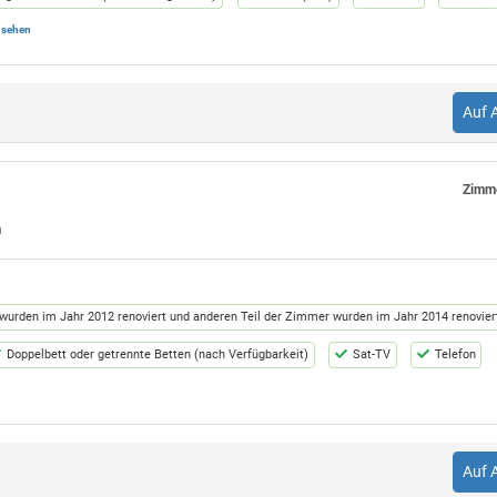
 sehen
l Plaza
WC
Badewanne oder Dusche
Auf 
Zimme
n
 wurden im Jahr 2012 renoviert und anderen Teil der Zimmer wurden im Jahr 2014 renovier
Doppelbett oder getrennte Betten (nach Verfügbarkeit)
Sat-TV
Telefon
, jedes mit Hauptbett für 2 Personen, und ein Wohnzimmer mit Schlafcouch für 1 Kind od
 Eine Eingangstür zur Suite.
Auf 
r im Hotel Plaza
WC
Badewanne oder Dusche