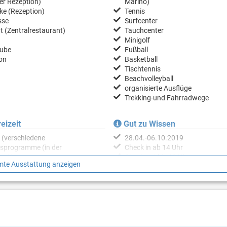
er Rezeption)
Marino)
ke (Rezeption)
Tennis
sse
Surfcenter
t (Zentralrestaurant)
Tauchcenter
Minigolf
tube
Fußball
on
Basketball
Tischtennis
Beachvolleyball
organisierte Ausflüge
Trekking-und Fahrradwege
eizeit
Gut zu Wissen
 (verschiedene
28.04.-06.10.2019
sprogramme (in der
Check in ab 14 Uhr
on))
Check out bis 10 Uhr
te Ausstattung anzeigen
für Kinder
Haustier nicht erlaubt
k am Abend
Babybett (auf Anfrage, gegen g
tungsprogramm am Abend
in 2015 vollständig renoviert
WiFi kostenlos