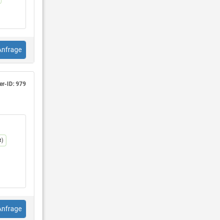
Anfrage
r-ID: 979
t)
er
Anfrage