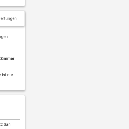
ertungen
angen
r Zimmer
 ist nur
tz San