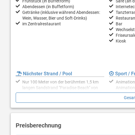
Frühstück (in Buffetform)
Safe (an d
Abendessen (in Buffetform)
Internetec
Getränke (inklusive während Abendessen:
Tanzterra
Wein, Wasser, Bier und Soft-Drinks)
Restauran
im Zentralrestaurant
Bar
Wechsels
Friseursal
Kiosk
Nächster Strand / Pool
Sport / Fr
Nur 100 Meter von der berühmten 1,5 km
Animation
langen Sandstrand "Paradise Beach" von
Animation
Lopar. Dieser Strand wurde mit
Hauptsais
Gesam
Auszeichnung "Blaue Flagge"
Animation 
ausgezeichnet. In der Umgebung gibt es
Live-Musi
weitere 22 Sandstränden. Liegestühle und
Unterhal
Sonnenschirme am Strand sind gegen
Aufpreis.
Preisberechnung