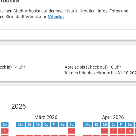
Vrboska
kleinen Stadt Vrboska auf der Insel Hvar in Kroatien. Infos, Fotos und
hen Kleinstadt Vrboska. ➤
Vrboska
eck in) 14 Uhr
Abreise bis (Check out) 10 Uhr
für den Urlaubszeitraum bis 31.10.20
2026
März 2026
April 2026
So
Mo
Di
Mi
Do
Fr
Sa
So
Mo
Di
Mi
Do
Fr
Sa
1
1
1
2
3
4