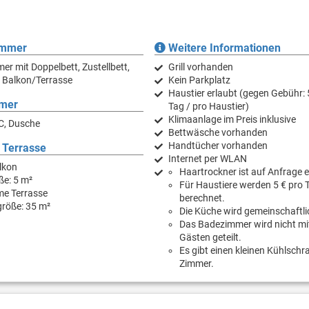
immer
Weitere Informationen
er mit Doppelbett, Zustellbett,
Grill vorhanden
 Balkon/Terrasse
Kein Parkplatz
Haustier erlaubt (gegen Gebühr: 
mer
Tag / pro Haustier)
Klimaanlage im Preis inklusive
C, Dusche
Bettwäsche vorhanden
Handtücher vorhanden
 Terrasse
Internet per WLAN
lkon
Haartrockner ist auf Anfrage er
ße: 5 m²
Für Haustiere werden 5 € pro 
e Terrasse
berechnet.
größe: 35 m²
Die Küche wird gemeinschaftli
Das Badezimmer wird nicht mi
Gästen geteilt.
Es gibt einen kleinen Kühlschr
Zimmer.