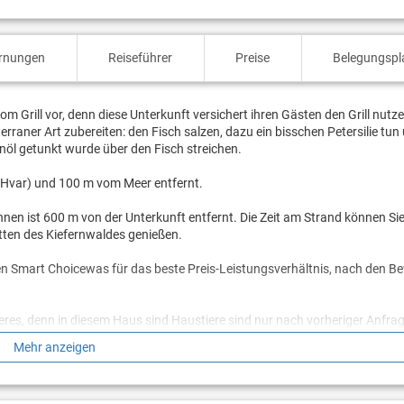
ernungen
Reiseführer
Preise
Belegungspl
m Grill vor, denn diese Unterkunft versichert ihren Gästen den Grill nutz
rraner Art zubereiten: den Fisch salzen, dazu ein bisschen Petersilie tun
nöl getunkt wurde über den Fisch streichen.
l Hvar) und 100 m vom Meer entfernt.
nen ist 600 m von der Unterkunft entfernt. Die Zeit am Strand können Sie
ten des Kiefernwaldes genießen.
chen Smart Choicewas für das beste Preis-Leistungsverhältnis, nach den 
ieres, denn in diesem Haus sind Haustiere sind nur nach vorheriger Anfra
ergang mit der Erforschung des Ortes und dessen Umgebung. Wir sind sich
Mehr anzeigen