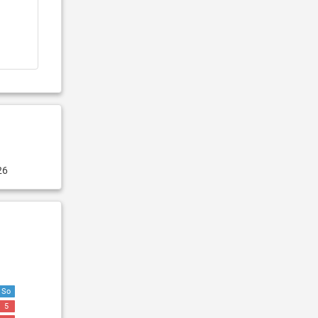
26
So
5