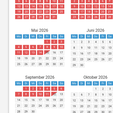
5
6
7
8
9
10
11
2
3
4
5
6
7
12
13
14
15
16
17
18
9
10
11
12
13
14
19
20
21
22
23
24
25
16
17
18
19
20
21
26
27
28
29
30
31
23
24
25
26
27
28
Mai 2026
Juni 2026
Mo
Di
Mi
Do
Fr
Sa
So
Mo
Di
Mi
Do
Fr
Sa
1
2
3
1
2
3
4
5
6
4
5
6
7
8
9
10
8
9
10
11
12
13
11
12
13
14
15
16
17
15
16
17
18
19
20
18
19
20
21
22
23
24
22
23
24
25
26
27
25
26
27
28
29
30
31
29
30
September 2026
Oktober 2026
Mo
Di
Mi
Do
Fr
Sa
So
Mo
Di
Mi
Do
Fr
Sa
1
2
3
4
5
6
1
2
3
7
8
9
10
11
12
13
5
6
7
8
9
10
14
15
16
17
18
19
20
12
13
14
15
16
17
21
22
23
24
25
26
27
19
20
21
22
23
24
28
29
30
26
27
28
29
30
31