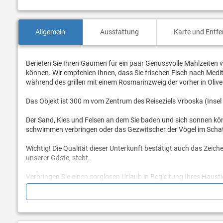
Allgemein
Ausstattung
Karte und Entf
Berieten Sie Ihren Gaumen für ein paar Genussvolle Mahlzeiten vo
können. Wir empfehlen Ihnen, dass Sie frischen Fisch nach Medite
während des grillen mit einem Rosmarinzweig der vorher in Olive
Das Objekt ist 300 m vom Zentrum des Reiseziels Vrboska (Inse
Der Sand, Kies und Felsen an dem Sie baden und sich sonnen kön
schwimmen verbringen oder das Gezwitscher der Vögel im Schat
Wichtig! Die Qualität dieser Unterkunft bestätigt auch das Zei
unserer Gäste, steht.
Verbringen Sie einen sorglosen Urlaub in Begleitung Ihres Haust
willkommen (zahlbar vor Ort). Vervollständigen Sie Ihren Spazi
auch Ihr Haustier begeistert sein wird.