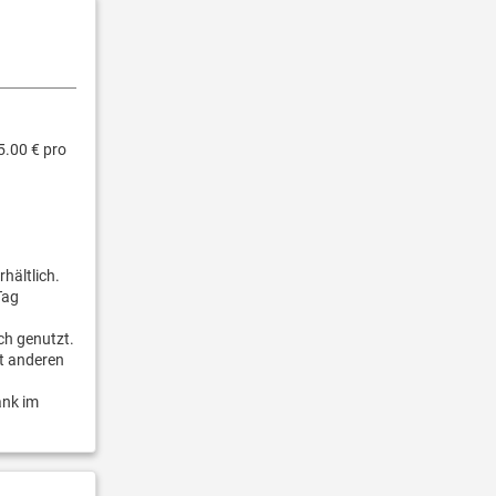
5.00 € pro
hältlich.
Tag
ch genutzt.
t anderen
ank im