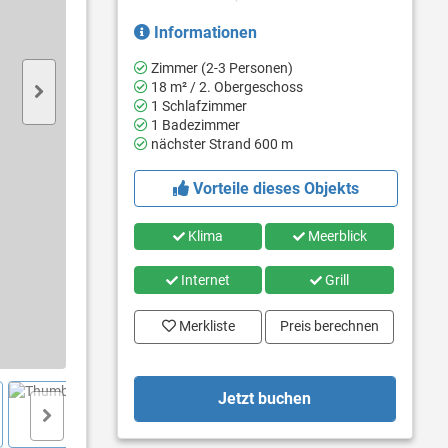
Informationen
Zimmer (2-3 Personen)
18 m² / 2. Obergeschoss
1 Schlafzimmer
1 Badezimmer
nächster Strand 600 m
Vorteile dieses Objekts
Klima
Meerblick
Internet
Grill
Merkliste
Preis berechnen
Jetzt buchen