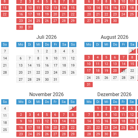
8
2
3
4
5
6
7
8
6
7
8
9
10
11
15
9
10
11
12
13
14
15
13
14
15
16
17
18
22
16
17
18
19
20
21
22
20
21
22
23
24
25
23
24
25
26
27
28
29
27
28
29
30
30
31
Juli 2026
August 2026
So
Mo
Di
Mi
Do
Fr
Sa
So
Mo
Di
Mi
Do
Fr
Sa
1
7
1
2
3
4
5
3
4
5
6
7
8
14
6
7
8
9
10
11
12
10
11
12
13
14
15
21
13
14
15
16
17
18
19
17
18
19
20
21
22
28
20
21
22
23
24
25
26
24
25
26
27
28
29
27
28
29
30
31
31
November 2026
Dezember 2026
So
Mo
Di
Mi
Do
Fr
Sa
So
Mo
Di
Mi
Do
Fr
Sa
1
1
2
3
4
5
4
2
3
4
5
6
7
8
7
8
9
10
11
12
11
9
10
11
12
13
14
15
14
15
16
17
18
19
18
16
17
18
19
20
21
22
21
22
23
24
25
26
25
23
24
25
26
27
28
29
28
29
30
31