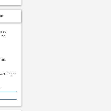
an
en zu
 und
 mit
Bewertungen
ge
er, dass