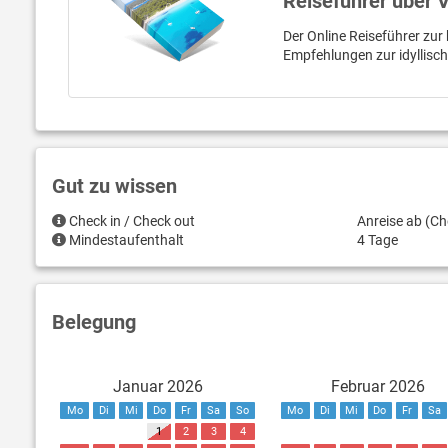
Reiseführer über 
Der Online Reiseführer zur 
Empfehlungen zur idyllisc
Gut zu wissen
Check in / Check out
Anreise ab (Ch
Mindestaufenthalt
4 Tage
Belegung
Januar 2026
Februar 2026
Mo
Di
Mi
Do
Fr
Sa
So
Mo
Di
Mi
Do
Fr
Sa
1
2
3
4