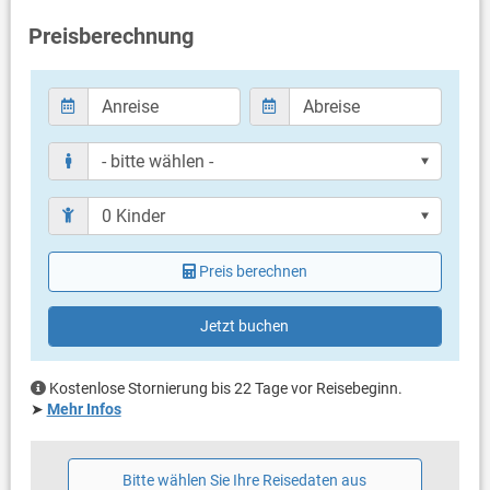
Grillen nicht erlaubt
Preisberechnung
Parkplatz beim Haus
Haustier nicht erlaubt
Klimaanlage im Preis inklusive
Bettwäsche vorhanden
Handtücher vorhanden
Internet per WLAN
Preis berechnen
Jetzt buchen
Kostenlose Stornierung bis 22 Tage vor Reisebeginn.
➤
Mehr Infos
Bitte wählen Sie Ihre Reisedaten aus