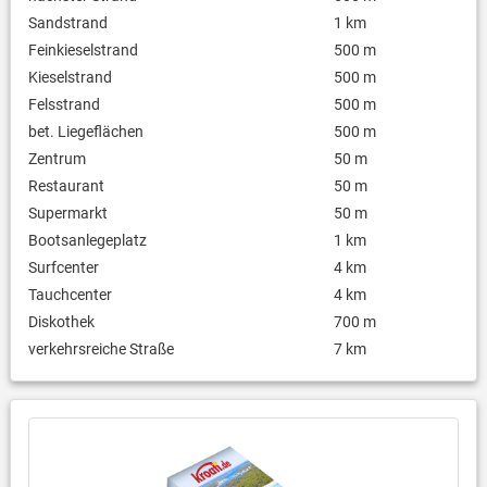
Sandstrand
1 km
Feinkieselstrand
500 m
Kieselstrand
500 m
Felsstrand
500 m
bet. Liegeflächen
500 m
Zentrum
50 m
Restaurant
50 m
Supermarkt
50 m
Bootsanlegeplatz
1 km
Surfcenter
4 km
Tauchcenter
4 km
Diskothek
700 m
verkehrsreiche Straße
7 km