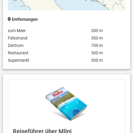
Entfernungen
zum Meer
300 m
Felsstrand
300 m
Zentrum
700 m
Restaurant
300 m
Supermarkt
300 m
Reiseführer über Mlini