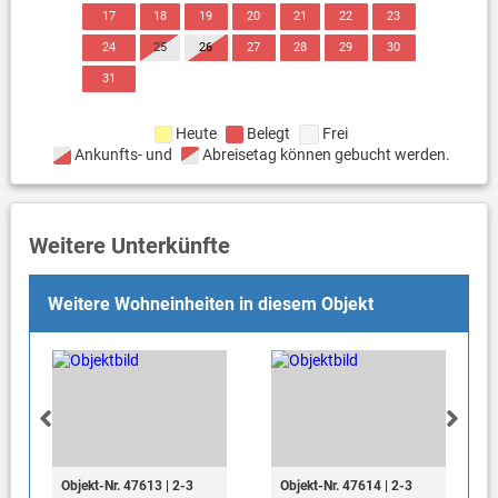
17
18
19
20
21
22
23
24
25
26
27
28
29
30
31
Heute
Belegt
Frei
Ankunfts- und
Abreisetag können gebucht werden.
Weitere Unterkünfte
Weitere Wohneinheiten in diesem Objekt
Objekt-Nr. 47613 | 2-3
Objekt-Nr. 47614 | 2-3