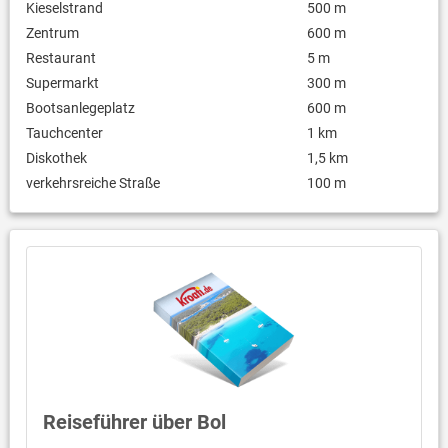
Kieselstrand
500 m
Zentrum
600 m
Restaurant
5 m
Supermarkt
300 m
Bootsanlegeplatz
600 m
Tauchcenter
1 km
Diskothek
1,5 km
verkehrsreiche Straße
100 m
Reiseführer über Bol