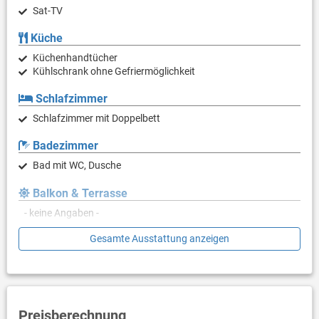
Sat-TV
Küche
Küchenhandtücher
Kühlschrank ohne Gefriermöglichkeit
Schlafzimmer
Schlafzimmer mit Doppelbett
Badezimmer
Bad mit WC, Dusche
Balkon & Terrasse
- keine Angaben -
Gesamte Ausstattung anzeigen
Weitere Informationen
Grillen nicht erlaubt
Privater Parkplatz auf dem Grundstück
Haustier nicht erlaubt
Klimaanlage im Preis inklusive
Preisberechnung
Eigentümer lebt im gleichen Haus