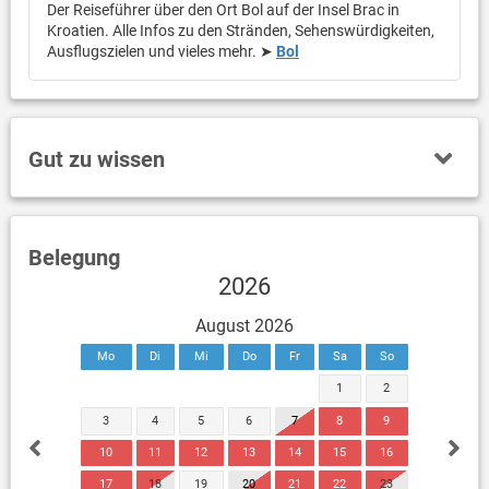
Der Reiseführer über den Ort Bol auf der Insel Brac in
Kroatien. Alle Infos zu den Stränden, Sehenswürdigkeiten,
Ausflugszielen und vieles mehr. ➤
Bol
Gut zu wissen
Belegung
2026
August 2026
Mo
Di
Mi
Do
Fr
Sa
So
1
2
3
4
5
6
7
8
9
10
11
12
13
14
15
16
17
18
19
20
21
22
23