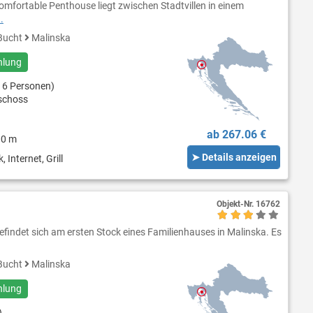
mfortable Penthouse liegt zwischen Stadtvillen in einem
.
Bucht
Malinska
hlung
 6 Personen)
schoss
ab 267.06 €
00 m
➤ Details anzeigen
 Internet, Grill
Objekt-Nr.
16762
efindet sich am ersten Stock eines Familienhauses in Malinska. Es
Bucht
Malinska
hlung
)