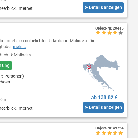
➤ Details anzeigen
eerblick, Internet
Objekt-Nr.
28445
efindet sich im beliebten Urlaubsort Malinska. Die
gt über
mehr...
Bucht
Malinska
hlung
 5 Personen)
choss
ab 138.82 €
00 m
➤ Details anzeigen
eerblick, Internet
Objekt-Nr.
49724