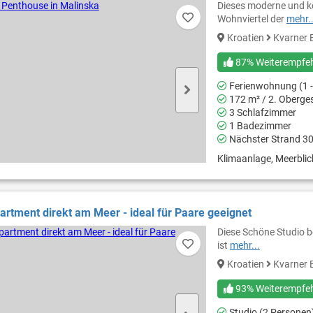
Dieses moderne und ko
Wohnviertel der
mehr..
Kroatien
Kvarner 
87% Weiterempfe
Ferienwohnung (1 -
172 m² / 2. Oberge
3 Schlafzimmer
1 Badezimmer
Nächster Strand 3
Klimaanlage, Meerblick,
artment direkt am Meer - ideal für Paare geeignet
Diese Schöne Studio b
ist
mehr...
Kroatien
Kvarner 
93% Weiterempfe
Studio (2 Personen