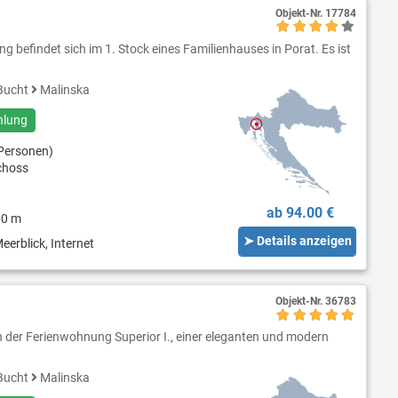
Objekt-Nr.
17784
 befindet sich im 1. Stock eines Familienhauses in Porat. Es ist
Bucht
Malinska
hlung
Personen)
choss
ab 94.00 €
00 m
➤ Details anzeigen
eerblick, Internet
Objekt-Nr.
36783
n der Ferienwohnung Superior I., einer eleganten und modern
Bucht
Malinska