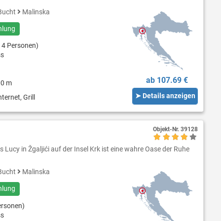
Bucht
Malinska
hlung
 4 Personen)
ss
ab 107.69 €
00 m
➤ Details anzeigen
ternet, Grill
Objekt-Nr.
39128
Lucy in Žgaljići auf der Insel Krk ist eine wahre Oase der Ruhe
Bucht
Malinska
hlung
ersonen)
ss