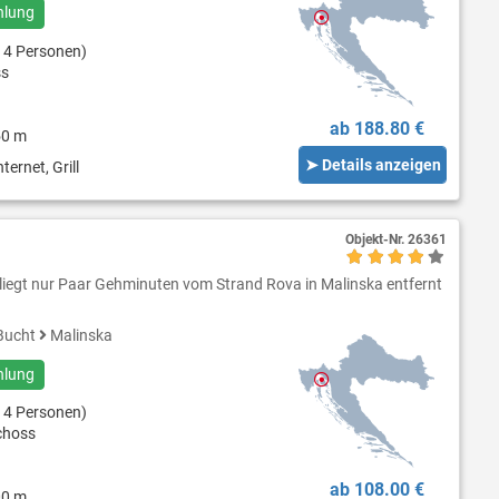
hlung
 4 Personen)
ss
ab 188.80 €
50 m
➤ Details anzeigen
ternet, Grill
Objekt-Nr.
26361
iegt nur Paar Gehminuten vom Strand Rova in Malinska entfernt
Bucht
Malinska
hlung
 4 Personen)
choss
ab 108.00 €
00 m