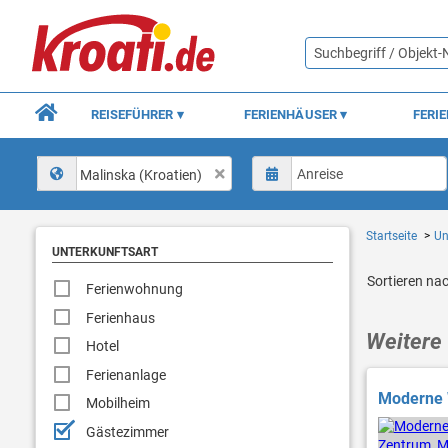
REISEFÜHRER
FERIENHÄUSER
FERI
Malinska (Kroatien)
Startseite
Un
UNTERKUNFTSART
Sortieren na
Ferienwohnung
Ferienhaus
Weitere 
Hotel
Ferienanlage
Moderne 
Mobilheim
Gästezimmer