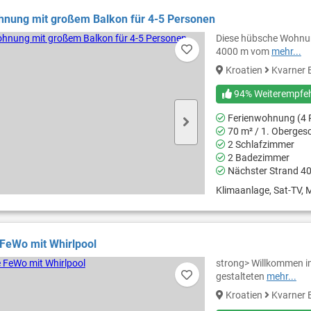
hnung mit großem Balkon für 4-5 Personen
Diese hübsche Wohnung
4000 m vom
mehr...
Kroatien
Kvarner 
94% Weiterempfe
Ferienwohnung (4 
70 m² / 1. Oberges
2 Schlafzimmer
2 Badezimmer
Nächster Strand 4
Klimaanlage, Sat-TV, M
FeWo mit Whirlpool
strong> ​Willkommen i
gestalteten
mehr...
Kroatien
Kvarner 