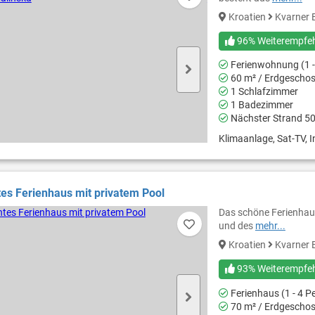
Kroatien
Kvarner 
96% Weiterempfe
Ferienwohnung (1 -
60 m² / Erdgescho
1 Schlafzimmer
1 Badezimmer
Nächster Strand 5
Klimaanlage, Sat-TV, In
s Ferienhaus mit privatem Pool
Das schöne Ferienhaus 
und des
mehr...
Kroatien
Kvarner 
93% Weiterempfe
Ferienhaus (1 - 4 P
70 m² / Erdgescho