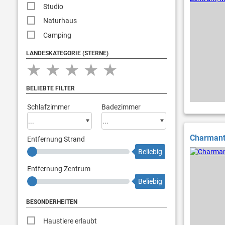
Studio
Naturhaus
Camping
LANDESKATEGORIE (STERNE)
★
★
★
★
★
BELIEBTE FILTER
Schlafzimmer
Badezimmer
Charmante
Entfernung Strand
Beliebig
Entfernung Zentrum
Beliebig
BESONDERHEITEN
Haustiere erlaubt