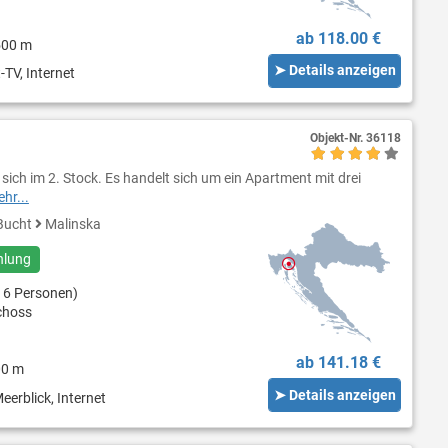
ab 118.00 €
500 m
➤ Details anzeigen
-TV, Internet
Objekt-Nr.
36118
ich im 2. Stock. Es handelt sich um ein Apartment mit drei
hr...
Bucht
Malinska
hlung
 6 Personen)
choss
ab 141.18 €
00 m
➤ Details anzeigen
eerblick, Internet