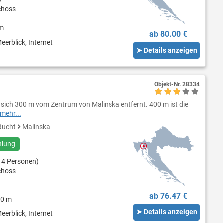
choss
 m
ab 80.00 €
eerblick, Internet
➤ Details anzeigen
Objekt-Nr.
28334
sich 300 m vom Zentrum von Malinska entfernt. 400 m ist die
mehr...
Bucht
Malinska
hlung
 4 Personen)
choss
ab 76.47 €
00 m
➤ Details anzeigen
eerblick, Internet