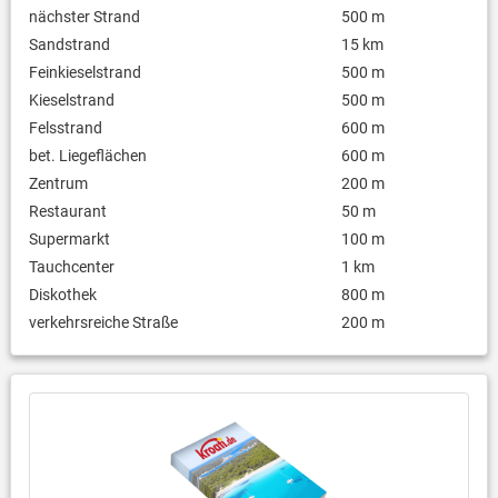
nächster Strand
500 m
Sandstrand
15 km
Feinkieselstrand
500 m
Kieselstrand
500 m
Felsstrand
600 m
bet. Liegeflächen
600 m
Zentrum
200 m
Restaurant
50 m
Supermarkt
100 m
Tauchcenter
1 km
Diskothek
800 m
verkehrsreiche Straße
200 m