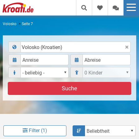
Volosko
Seite 7
Volosko (Kroatien)
Suche
Filter (1)