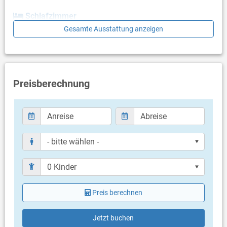
Schlafzimmer
Gesamte Ausstattung anzeigen
- keine Angaben -
Badezimmer
Bad mit WC, Dusche
Preisberechnung
Balkon & Terrasse
Terrasse wird als Durchgang genutzt
Meerblick
Bestuhlung
Terrassengröße: 10 m²
Weitere Informationen
Grillen nicht erlaubt
Privater Parkplatz auf dem Grundstück
Haustier nicht erlaubt
Klimaanlage im Preis inklusive
Preis berechnen
Bettwäsche vorhanden
Handtücher vorhanden
Internet per WLAN
Jetzt buchen