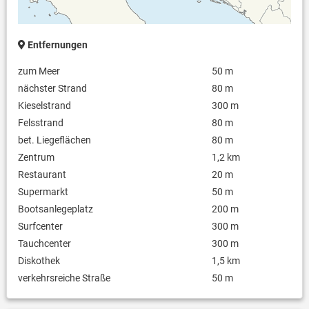
Entfernungen
zum Meer
50 m
nächster Strand
80 m
Kieselstrand
300 m
Felsstrand
80 m
bet. Liegeflächen
80 m
Zentrum
1,2 km
Restaurant
20 m
Supermarkt
50 m
Bootsanlegeplatz
200 m
Surfcenter
300 m
Tauchcenter
300 m
Diskothek
1,5 km
verkehrsreiche Straße
50 m