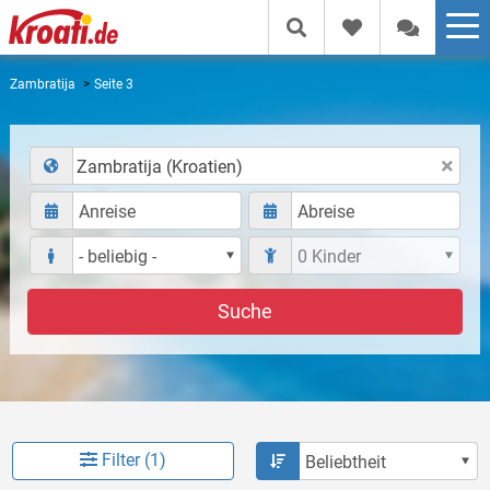
Zambratija
Seite 3
Zambratija (Kroatien)
Suche
Filter (1)