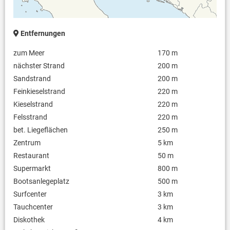
Entfernungen
zum Meer
170 m
nächster Strand
200 m
Sandstrand
200 m
Feinkieselstrand
220 m
Kieselstrand
220 m
Felsstrand
220 m
bet. Liegeflächen
250 m
Zentrum
5 km
Restaurant
50 m
Supermarkt
800 m
Bootsanlegeplatz
500 m
Surfcenter
3 km
Tauchcenter
3 km
Diskothek
4 km