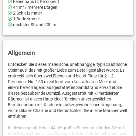
Ferienhaus (4 Personen)
44 m² / mehrere Etagen
2 Schlafzimmer
1 Badezimmer
nächster Strand 200 m
Allgemein
Entdecken Sie dieses malerische, unabhängige, typisch istrische
Steinhaus, das mit großer Liebe zum Detail gestaltet wurde. Es
erstreckt sich über zwei Ebenen und bietet Platz für 2 + 2
Personen. Nur 150 m entfernt vom kristallklaren Meer und
einem hervorragend ausgestatteten Sandstrand erwartet Sie
dieses bezaubernde Domizil. Ausgestattet mit klimatisierten
Räumen ist dieses Haus ideal für einen unvergesslichen
Familienurlaub mit Kindern in außergewöhnlicher Umgebung,
wo rustikaler Charme und Gemütlichkeit Sie in eine Märchenwelt
entführen.
In diesem gemütlichen 44 m² großen Ferienhaus finden Sie auf
dem Erdgeschoss eine voll ausgestattete Einbauküche mit zwei