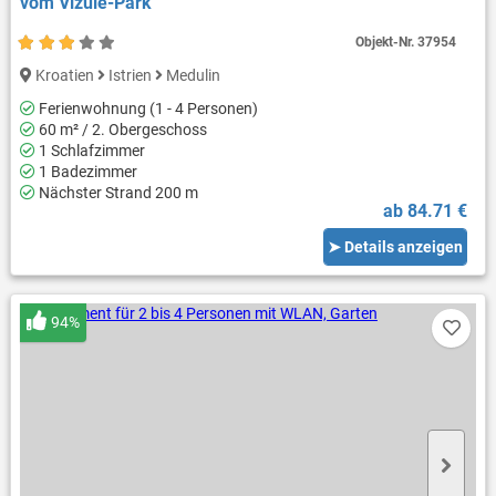
vom Vižule-Park
Objekt-Nr.
37954
Kroatien
Istrien
Medulin
Ferienwohnung (1 - 4 Personen)
60 m² / 2. Obergeschoss
1 Schlafzimmer
1 Badezimmer
Nächster Strand 200 m
ab 84.71 €
➤ Details anzeigen
94%