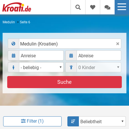
Medulin
Seite 6
Medulin (Kroatien)
Suche
Filter (1)