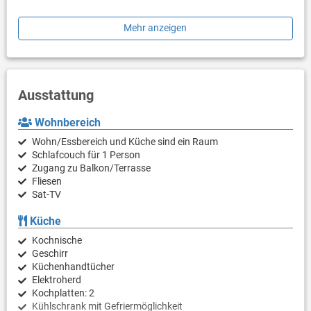
Anmerkung: DAS APARTMENT IST FÜR MAXIMAL 4 PERSONEN
Mehr anzeigen
GEEIGNET (KINDER UND BABIES INKLUSIVE!)
Ausstattung
Wohnbereich
Wohn/Essbereich und Küche sind ein Raum
Schlafcouch für 1 Person
Zugang zu Balkon/Terrasse
Fliesen
Sat-TV
Küche
Kochnische
Geschirr
Küchenhandtücher
Elektroherd
Kochplatten: 2
Kühlschrank mit Gefriermöglichkeit