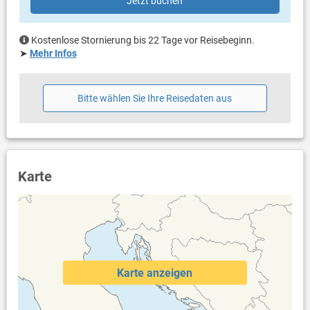
Jetzt buchen
Eigentümer lebt im gleichen Haus
Bettwäsche vorhanden
Handtücher vorhanden
Kostenlose Stornierung bis 22 Tage vor Reisebeginn.
Internet per WLAN
➤
Mehr Infos
Bitte wählen Sie Ihre Reisedaten aus
Karte
Karte anzeigen