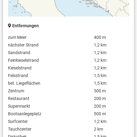
Entfernungen
zum Meer
400 m
nächster Strand
1,2 km
Sandstrand
1,2 km
Feinkieselstrand
1,2 km
Kieselstrand
1,2 km
Felsstrand
1,5 km
bet. Liegeflächen
1,5 km
Zentrum
500 m
Restaurant
200 m
Supermarkt
200 m
Bootsanlegeplatz
500 m
Surfcenter
1,2 km
Tauchcenter
2 km
Diskothek
1,5 km