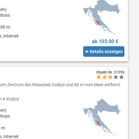
nen)
choss
500 m
, Internet
ab 103.00 €
➤ Details anzeigen
Objekt-Nr.
37398
vom Zentrum des Reiseziels Vodice und 80 m vom Meer entfernt.
en
Vodice
nen)
choss
0 m
, Internet