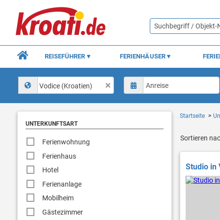
REISEFÜHRER
FERIENHÄUSER
FERI
Vodice (Kroatien)
Startseite
Un
UNTERKUNFTSART
Sortieren na
Ferienwohnung
Ferienhaus
Studio in 
Hotel
Ferienanlage
Mobilheim
Gästezimmer