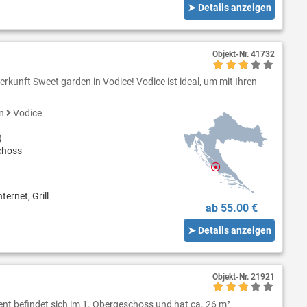
➤ Details anzeigen
Objekt-Nr.
41732
rkunft Sweet garden in Vodice! Vodice ist ideal, um mit Ihren
en
Vodice
)
choss
ternet, Grill
ab 55.00 €
➤ Details anzeigen
Objekt-Nr.
21921
nt befindet sich im 1. Obergeschoss und hat ca. 26 m²