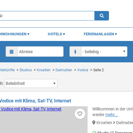
ENWOHNUNGEN
HOTELS
FERIENANLAGEN
terkünfte
Studios
Kroatien
Dalmatien
Vodice
Seite 2
ch:
Vodice mit Klima, Sat-TV, Internet
Willkommen in der Unte
wieder
mehr...
Kroatien
Dalmati
Studio (2 Personen