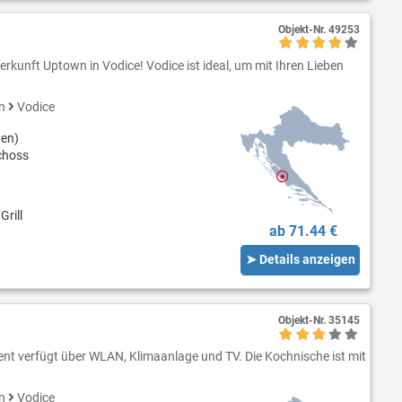
Objekt-Nr.
49253
rkunft Uptown in Vodice! Vodice ist ideal, um mit Ihren Lieben
en
Vodice
nen)
choss
Grill
ab 71.44 €
➤ Details anzeigen
Objekt-Nr.
35145
nt verfügt über WLAN, Klimaanlage und TV. Die Kochnische ist mit
en
Vodice