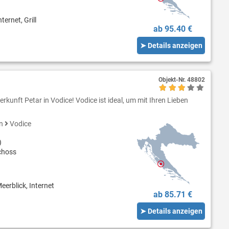
ternet, Grill
ab 95.40 €
➤ Details anzeigen
Objekt-Nr.
48802
rkunft Petar in Vodice! Vodice ist ideal, um mit Ihren Lieben
en
Vodice
)
choss
eerblick, Internet
ab 85.71 €
➤ Details anzeigen