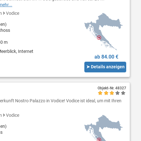
mehr...
en
Vodice
nen)
choss
50 m
eerblick, Internet
ab 84.00 €
➤ Details anzeigen
Objekt-Nr.
48327
rkunft Nostro Palazzo in Vodice! Vodice ist ideal, um mit Ihren
en
Vodice
nen)
ss