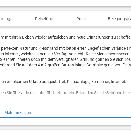
ernungen
Reiseführer
Preise
Belegungspl
, um mit Ihren Lieben wieder aufzuleben und neue Erinnerungen zu schaffe
er perfekten Natur und Kiesstrand mit betonierten Liegeflächen Strände s
 dem Internet, welches Ihnen zur Verfügung steht. Keine Menschenmassen,
Sie Ihren inneren Koch mit dem verfügbaren Grill und gönnen Sie sich kös
, während Sie auf dem 4 m2 großen Balkon lokale Getränke genießen. Ein n
inen erholsamen Urlaub ausgestattet: Klimaanlage, Fernseher, Internet.
en Sie überall in die unberührte Natur ein. Erkunden Sie die Schönheit de
n? Buchen Sie Unterkunft Jengic, solange noch verfügbar.
Mehr anzeigen