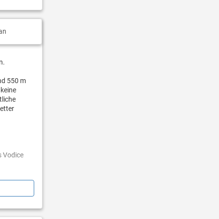
an
n.
ind 550 m
 keine
tliche
etter
s Vodice