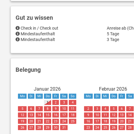
Gut zu wissen
Check in / Check out
Anreise ab (Ch
Mindestaufenthalt
5 Tage
Mindestaufenthalt
3 Tage
Belegung
Januar 2026
Februar 2026
Mo
Di
Mi
Do
Fr
Sa
So
Mo
Di
Mi
Do
Fr
Sa
1
2
3
4
5
6
7
8
9
10
11
2
3
4
5
6
7
12
13
14
15
16
17
18
9
10
11
12
13
14
19
20
21
22
23
24
25
16
17
18
19
20
21
26
27
28
29
30
31
23
24
25
26
27
28