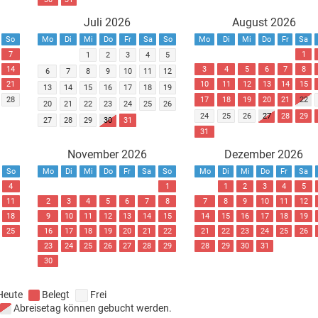
Juli 2026
August 2026
So
Mo
Di
Mi
Do
Fr
Sa
So
Mo
Di
Mi
Do
Fr
Sa
7
1
1
2
3
4
5
14
3
4
5
6
7
8
6
7
8
9
10
11
12
21
10
11
12
13
14
15
13
14
15
16
17
18
19
28
17
18
19
20
21
22
20
21
22
23
24
25
26
24
25
26
27
28
29
27
28
29
30
31
31
November 2026
Dezember 2026
So
Mo
Di
Mi
Do
Fr
Sa
So
Mo
Di
Mi
Do
Fr
Sa
4
1
1
2
3
4
5
11
2
3
4
5
6
7
8
7
8
9
10
11
12
18
9
10
11
12
13
14
15
14
15
16
17
18
19
25
16
17
18
19
20
21
22
21
22
23
24
25
26
23
24
25
26
27
28
29
28
29
30
31
30
Heute
Belegt
Frei
Abreisetag können gebucht werden.