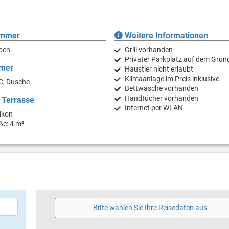
immer
Weitere Informationen
ben -
Grill vorhanden
Privater Parkplatz auf dem Grun
mer
Haustier nicht erlaubt
Klimaanlage im Preis inklusive
C, Dusche
Bettwäsche vorhanden
Handtücher vorhanden
 Terrasse
Internet per WLAN
lkon
ße: 4 m²
Bitte wählen Sie Ihre Reisedaten aus