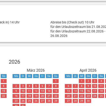
eck in) 14 Uhr
Abreise bis (Check out) 10 Uhr
für den Urlaubszeitraum bis 21.08.20
für den Urlaubszeitraum 22.08.2026 -
26.08.2026
2026
März 2026
April 2026
So
Mo
Di
Mi
Do
Fr
Sa
So
Mo
Di
Mi
Do
Fr
Sa
1
1
1
2
3
4
8
2
3
4
5
6
7
8
6
7
8
9
10
11
15
9
10
11
12
13
14
15
13
14
15
16
17
18
22
16
17
18
19
20
21
22
20
21
22
23
24
25
23
24
25
26
27
28
29
27
28
29
30
30
31