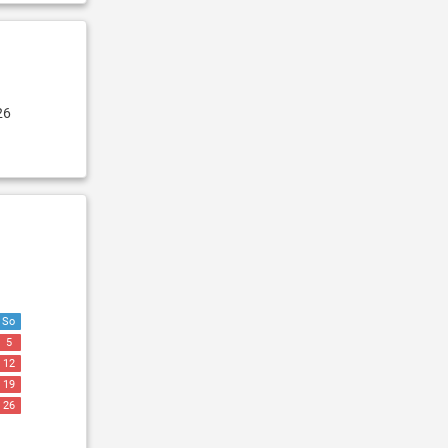
26
So
5
12
19
26