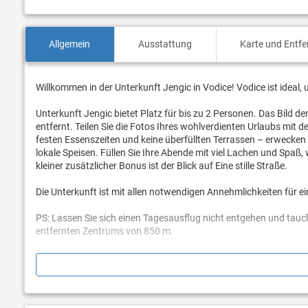
Allgemein
Ausstattung
Karte und Entf
Willkommen in der Unterkunft Jengic in Vodice! Vodice ist ideal
Unterkunft Jengic bietet Platz für bis zu 2 Personen. Das Bild d
entfernt. Teilen Sie die Fotos Ihres wohlverdienten Urlaubs mit
festen Essenszeiten und keine überfüllten Terrassen – erwecken 
lokale Speisen. Füllen Sie Ihre Abende mit viel Lachen und Spaß
kleiner zusätzlicher Bonus ist der Blick auf Eine stille Straße.
Die Unterkunft ist mit allen notwendigen Annehmlichkeiten für e
PS: Lassen Sie sich einen Tagesausflug nicht entgehen und tauch
entfernten Zentrums von 850 m.
Sind Sie bereit, Ihren Traumurlaub Wirklichkeit werden zu lasse