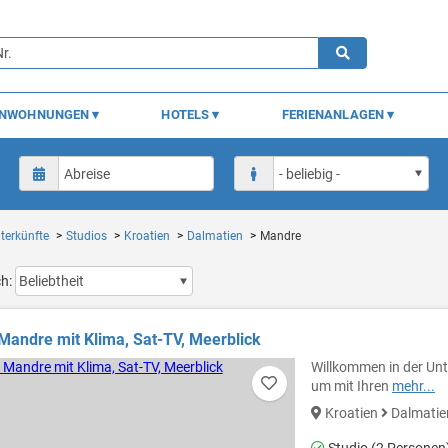
ENWOHNUNGEN
HOTELS
FERIENANLAGEN
terkünfte
Studios
Kroatien
Dalmatien
Mandre
ch:
 Mandre mit Klima, Sat-TV, Meerblick
Willkommen in der Unt
um mit Ihren
mehr...
Kroatien
Dalmati
Studio (2 Personen