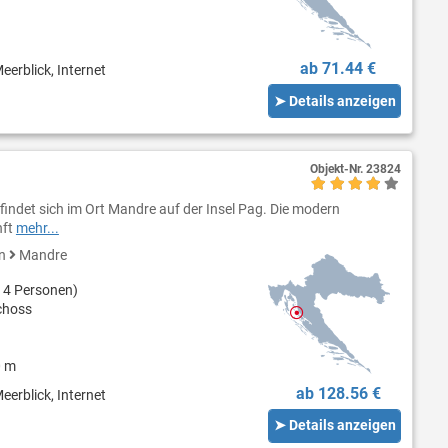
ab 71.44 €
eerblick, Internet
➤ Details anzeigen
Objekt-Nr.
23824
indet sich im Ort Mandre auf der Insel Pag. Die modern
nft
mehr...
en
Mandre
 4 Personen)
choss
0 m
ab 128.56 €
eerblick, Internet
➤ Details anzeigen