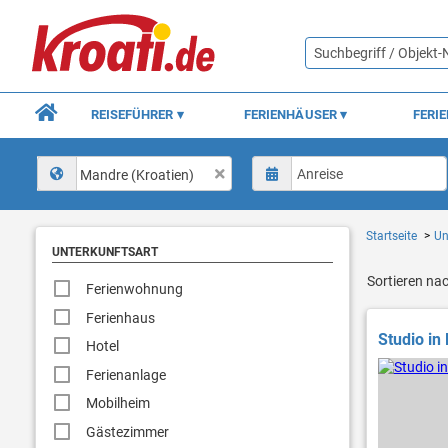
REISEFÜHRER
FERIENHÄUSER
FERI
Mandre (Kroatien)
Startseite
Un
UNTERKUNFTSART
Sortieren na
Ferienwohnung
Ferienhaus
Studio in
Hotel
Ferienanlage
Mobilheim
Gästezimmer